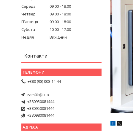
Середа
09:00
18:00
Четвер
09:00
18:00
Пʼятниця
09:00
18:00
Субота
10:00
17:00
Неділя
Вихідний
Контакти
+380 (98) 008-14-44
zam0k@i.ua
+380950081444
+380950081444
+380980081444