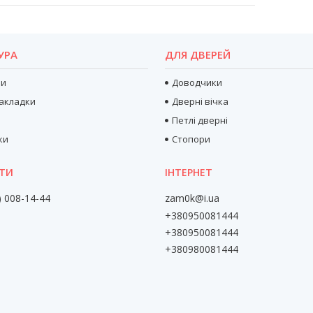
УРА
ДЛЯ ДВЕРЕЙ
ри
Доводчики
акладки
Дверні вічка
Петлі дверні
ки
Стопори
) 008-14-44
zam0k@i.ua
+380950081444
+380950081444
+380980081444