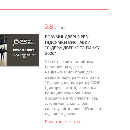
28
/ квіт.
РОЗУМНІ ДВЕРІ З PES:
ПІДСУМКИ ВИСТАВКИ
"ЛІДЕРИ ДВЕРНОГО РИНКУ
2026"
21 квітня Київ став місцем
проведення однієї з
найважливіших подій для
дверної індустрії — виставки
"Лідери дверного ринку 2026".
Цьогоріч захід відзначився
принциповою новизною
формату: металопластикові,
алюмінієві та металеві
конструкції вперше об'єднали
під одним дахом.
Повна версія статті