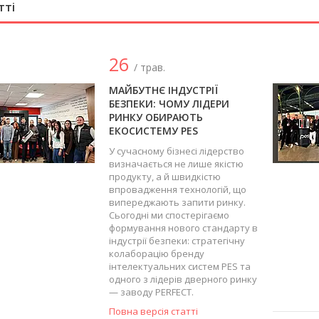
тті
26
/ трав.
МАЙБУТНЄ ІНДУСТРІЇ
БЕЗПЕКИ: ЧОМУ ЛІДЕРИ
РИНКУ ОБИРАЮТЬ
ЕКОСИСТЕМУ PES
У сучасному бізнесі лідерство
визначається не лише якістю
продукту, а й швидкістю
впровадження технологій, що
випереджають запити ринку.
Сьогодні ми спостерігаємо
формування нового стандарту в
індустрії безпеки: стратегічну
колаборацію бренду
інтелектуальних систем PES та
одного з лідерів дверного ринку
— заводу PERFECT.
Повна версія статті