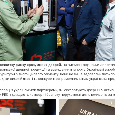
розвитку ринку «розумних» дверей.
На виставці відзначили позити
раїнської дверної продукції та зменшенням імпорту. Українські вир
фурнітури різного цінового сегменту. Вони не лише задовольняють 
вдяки високій якості та конкурентоспроможним цінам українська прод
впраці з українськими партнерами, які експортують двері, PES актив
и PES підвищують комфорт і безпеку нерухомості для споживачів за 