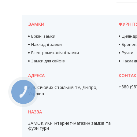
ЗАМКИ
ФУРНІТ
Врізні замки
Цилінд
Накладні замки
Бронен
Електромеханічні замки
Ручки
Замки для сейфів
Наклад
+380 (98
вул. Січових Стрільців 19, Дніпро,
Україна
ЗАМОК.УКР інтернет-магазин замків та
фурнітури