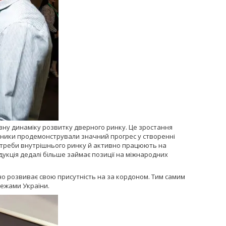
вну динаміку розвитку дверного ринку. Це зростання
обники продемонстрували значний прогрес у створенні
потреби внутрішнього ринку й активно працюють на
укція дедалі більше займає позиції на міжнародних
но розвиває свою присутність на за кордоном. Тим самим
межами України.