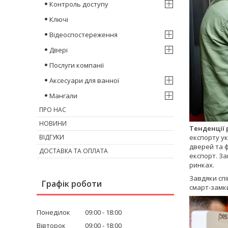
Контроль доступу
Ключі
Відеоспостереження
Двері
Послуги компанії
Аксесуари для ванної
Мангали
ПРО НАС
НОВИНИ
Тенденції 
ВІДГУКИ
експорту ук
дверей та 
ДОСТАВКА ТА ОПЛАТА
експорт. За
ринках.
Завдяки спі
Графік роботи
смарт-замк
Понеділок
09:00
18:00
Вівторок
09:00
18:00