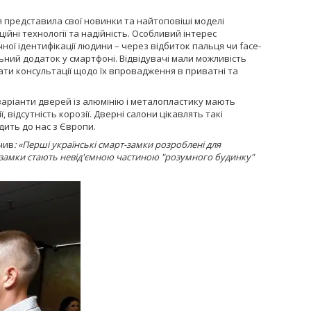
я представила свої новинки та найтоповіші моделі
ційні технології та надійність. Особливий інтерес
ої ідентифікації людини – через відбиток пальця чи face-
ьний додаток у смартфоні. Відвідувачі мали можливість
ати консультації щодо їх впровадження в приватні та
варіанти дверей із алюмінію і металопластику мають
, відсутність корозії. Дверні салони цікавлять такі
дить до нас з Європи.
чив
: «Перші українські смарт-замки розроблені для
т-замки стають невід'ємною частиною "розумного будинку"