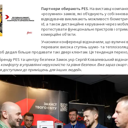
Партнери обирають PES.
На виставці компані
«розумних» замків, які об’єднують у собі іннова
відвідувачів викликають можливості біометричн
id, а також дистанційне керування через мобіл
протестувати функціональні пристроїв і отрим
комерційні об'єкти.
Учасники конференції відзначили, що вуличні 
переваги: висока ступінь шумо- та теплоізоляції
об дедалі більше продавати такі двері клієнтам. Ця тенденція перехо
бренду PES та центру безпеки Замок.укр Сергій Ковалевський відзна
комфорту в управлінні нерухомістю та рівня безпеки. Вже зараз смар
я доступами до приміщень для інших людей».