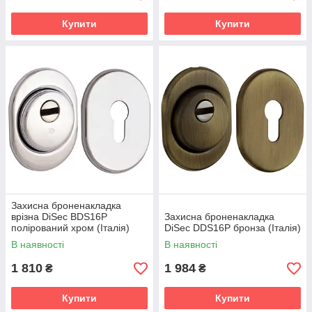
Купити
Купити
Захисна броненакладка
врізна DiSec ВDS16P
Захисна броненакладка
полірований хром (Італія)
DiSec DDS16P бронза (Італія)
В наявності
В наявності
1 810
1 984
₴
₴
Купити
Купити