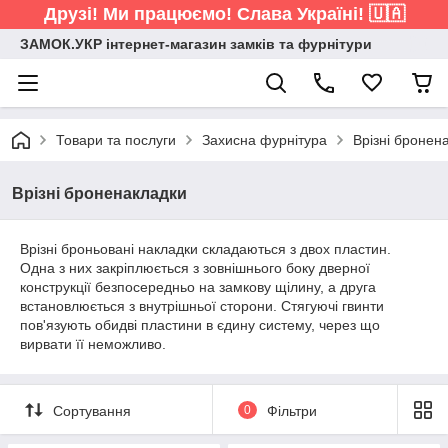
Друзі! Ми працюємо! Слава Україні! 🇺🇦
ЗАМОК.УКР інтернет-магазин замків та фурнітури
Товари та послуги
Захисна фурнітура
Врізні бронен
Врізні броненакладки
Врізні броньовані накладки складаються з двох пластин.
Одна з них закріплюється з зовнішнього боку дверної
конструкції безпосередньо на замкову щілину, а друга
встановлюється з внутрішньої сторони. Стягуючі гвинти
пов'язують обидві пластини в єдину систему, через що
вирвати її неможливо.
Сортування
0
Фільтри