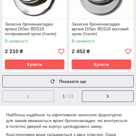
Захисна броненакладка
Захисна броненакладка
врізна DiSec ВDS18
врізна DiSec ВDS18 матовий
полірований хром (Італія)
хром (Італія)
В наявності
В наявності
2 210
2 452
₴
₴
Купити
Купити
Показати ще
1
/ 13
Найбільш надійною та ефективною захисною фурнітурою
для замків вважаються врізні броненакладки, які монтуються
в полотно дверей на корпус циліндрового замку.
Конструктивно вони складаються з двох пластин. Одна