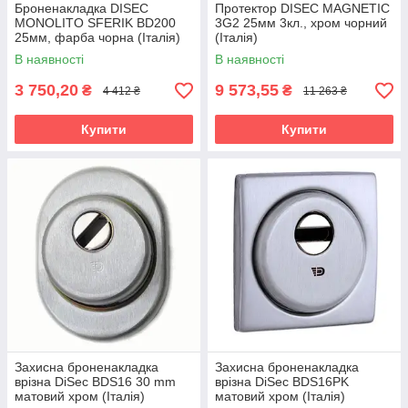
Броненакладка DISEC
Протектор DISEC MAGNETIC
MONOLITO SFERIK BD200
3G2 25мм 3кл., хром чорний
25мм, фарба чорна (Італія)
(Італія)
В наявності
В наявності
3 750,20
9 573,55
₴
₴
4 412 ₴
11 263 ₴
Купити
Купити
Захисна броненакладка
Захисна броненакладка
врізна DiSec ВDS16 30 mm
врізна DiSec ВDS16PK
матовий хром (Італія)
матовий хром (Італія)