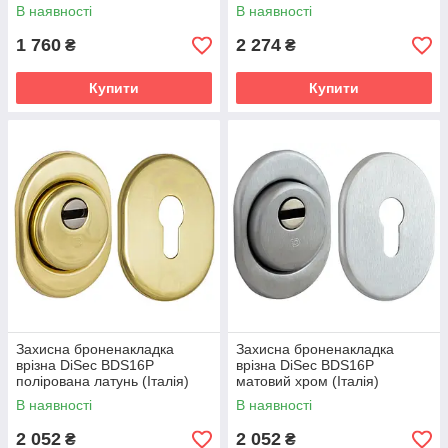
В наявності
В наявності
1 760
2 274
₴
₴
Купити
Купити
Захисна броненакладка
Захисна броненакладка
врізна DiSec ВDS16P
врізна DiSec ВDS16P
полірована латунь (Італія)
матовий хром (Італія)
В наявності
В наявності
2 052
2 052
₴
₴