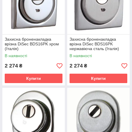
Захисна броненакладка
Захисна броненакладка
врізна DiSec ВDS16PK хром
врізна DiSec ВDS16PK
(Італія)
нержавіюча сталь (Італія)
В наявності
В наявності
2 274
2 274
₴
₴
Купити
Купити