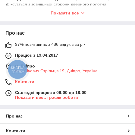
фіксується з зовнішньої сторони дверного полотна
безпосередньо на замкову щілину. Інша – монтується з
Показати все
внутрішньої сторони. Дві бронепластини стягуються між
собою гвинтами в єдиний механізм, зламати який через
врізний тип установки дуже складно.
Про нас
Інтернет-магазин
Замок.укр
97% позитивних з 486 відгуків за рік
пропонує купити
врізні
Працює з 19.04.2017
броненакладки у
Київі або іншому
м. Дніпро
КНОПКА
місті України з
вул. Січових Стрільців 19, Дніпро, Україна
ЗВ'ЯЗКУ
доставкою з
Дніпра. У нашому
Контакти
каталозі
представлено
Сьогодні працює з 09:00 до 18:00
Показати весь графік роботи
більше п'ятисот
одиниць врізних
накладок, в тому
числі – популярних
Про нас
у всьому світі
італійських
Контакти
виробників замкових механізмів як DISEC, CISA, Azzi Fausto