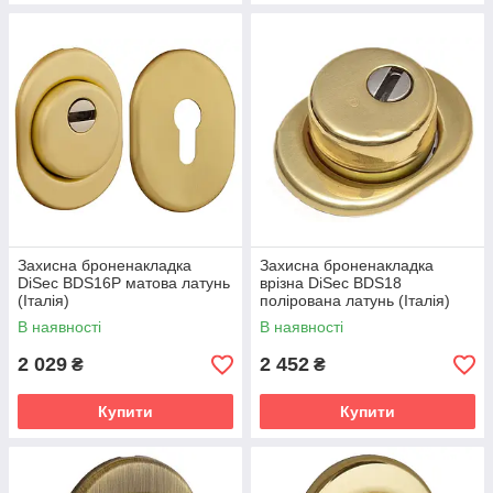
Захисна броненакладка
Захисна броненакладка
DiSec ВDS16P матова латунь
врізна DiSec ВDS18
(Італія)
полірована латунь (Італія)
В наявності
В наявності
2 029
2 452
₴
₴
Купити
Купити