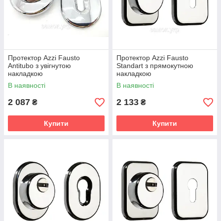
Протектор Azzi Fausto
Протектор Azzi Fausto
Antitubo з увігнутою
Standart з прямокутною
накладкою
накладкою
В наявності
В наявності
2 087
2 133
₴
₴
Купити
Купити