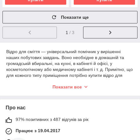
Показати ще
1
/ 3
Відро для сміття — універсальний помічник у вирішенні
наших побутових завдань. Воно необхідне в домашній та
громадській вбиральні, на кухні, в кабінеті й офісі, у
косметологічному або медичному кабінеті і т. д. Примітно, що
для кожного типу приміщення потрібно купити відро для
сміття певного призначення. Ми в інтернет-магазині
Показати все
Замок.укр подумали про кожного і зібрали в своєму каталозі
різні види ємностей для відходів. Для того, щоб вам було
простіше вибрати підходящі, ми коротко розповімо про
кожного з них.
Про нас
97% позитивних з 487 відгуків за рік
Відро з кришкою
Працює з 19.04.2017
Це
стандартне