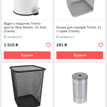
Відро з педаллю Trento
кругле Slow Motion, 5л біле
Кошик для паперів Trento 12
(Італія)
л сірий (Італія)
В наявності
В наявності
1 015
281
₴
₴
Купити
Купити