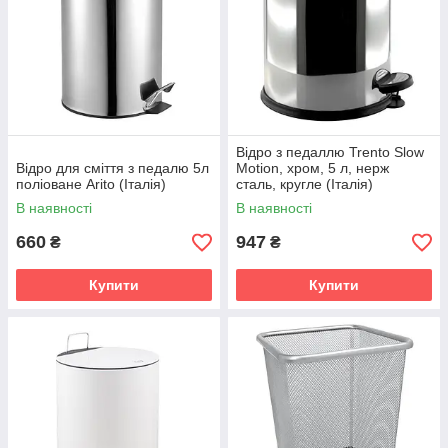
Відро з педаллю Trento Slow
Відро для сміття з педалю 5л
Motion, хром, 5 л, нерж
поліоване Arito (Італія)
сталь, кругле (Італія)
В наявності
В наявності
660
947
₴
₴
Купити
Купити