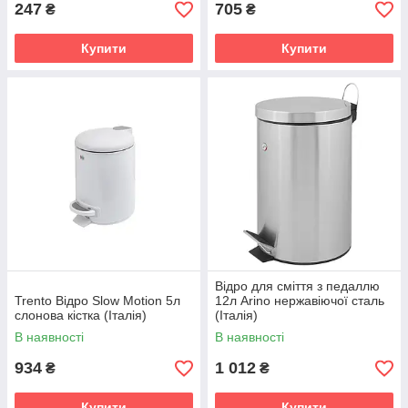
247
705
₴
₴
Купити
Купити
Відро для сміття з педаллю
Trento Відро Slow Motion 5л
12л Arino нержавіючої сталь
слонова кістка (Італія)
(Італія)
В наявності
В наявності
934
1 012
₴
₴
Купити
Купити