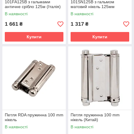
101FA125B з гальмами
101SN125B з гальмом
античне срібло 125м (Італія)
матовий нікель 125мм
(Італія)
В наявності
В наявності
1 661
1 317
₴
₴
Купити
Купити
Петля RDA пружинна 100 mm
Петля пружинна 100 mm
нікель
нікель (Китай)
В наявності
В наявності