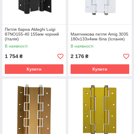
Петля барна Aldeghi Luigi
87NO155-40 155мм чорний
Маятникова петля Amig 3035
(Італія)
180х133х4мм біла (Іспанія)
В наявності
В наявності
1 754
2 176
₴
₴
Купити
Купити