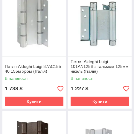
Петля Aldeghi Luigi
Петля Aldeghi Luigi 87AC155-
101AN125B з гальмом 125мм
40 155м хром (Італія)
нікель (Італія)
В наявності
В наявності
1 738
1 227
₴
₴
Купити
Купити