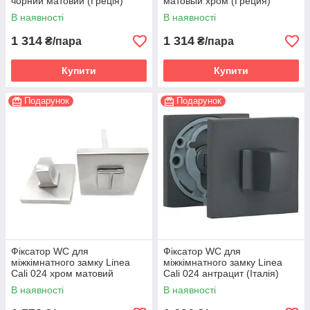
чорний матовий (Греція)
матовый хром (Греция)
В наявності
В наявності
1 314
1 314
₴/пара
₴/пара
Купити
Купити
Подарунок
Подарунок
Фіксатор WC для
Фіксатор WC для
міжкімнатного замку Linea
міжкімнатного замку Linea
Cali 024 хром матовий
Cali 024 антрацит (Італія)
(Італія)
В наявності
В наявності