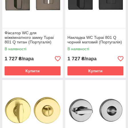
Фіксатор WC для
міжкімнатного замку Tupai
Накладка WC Tupai 801 Q
801 Q титан (Португалія)
чорний матовий (Португалія)
В наявності
В наявності
1 727
1 727
₴/пара
₴/пара
Купити
Купити