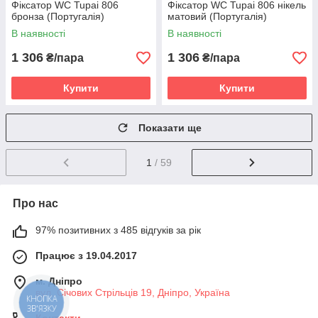
Фіксатор WC Tupai 806
Фіксатор WC Tupai 806 нікель
бронза (Португалія)
матовий (Португалія)
В наявності
В наявності
1 306
1 306
₴/пара
₴/пара
Купити
Купити
Показати ще
1
/ 59
Про нас
97% позитивних з 485 відгуків за рік
Працює з 19.04.2017
м. Дніпро
вул. Січових Стрільців 19, Дніпро, Україна
КНОПКА
ЗВ'ЯЗКУ
Контакти