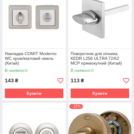
Накладка COMIT Moderno
Поворотник для нічника
WC хром/матовий нікель
KEDR L256 ULTRA 72/62
(Китай)
MCP прямокутний (Китай)
В наявності
В наявності
143
113
₴
₴
Купити
Купити
–15%