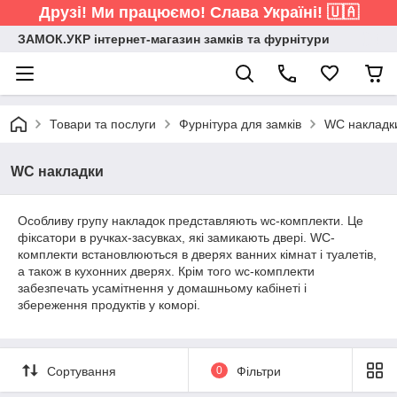
Друзі! Ми працюємо! Слава Україні! 🇺🇦
ЗАМОК.УКР інтернет-магазин замків та фурнітури
Товари та послуги
Фурнітура для замків
WC накладк
WC накладки
Особливу групу накладок представляють wc-комплекти. Це
фіксатори в ручках-засувках, які замикають двері. WC-
комплекти встановлюються в дверях ванних кімнат і туалетів,
а також в кухонних дверях. Крім того wc-комплекти
забезпечать усамітнення у домашньому кабінеті і
збереження продуктів у коморі.
Сортування
0
Фільтри