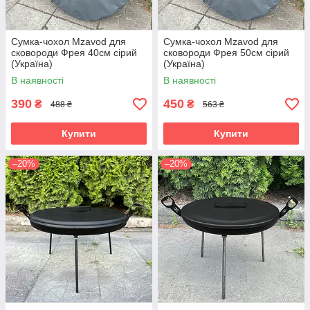
Сумка-чохол Mzavod для
Сумка-чохол Mzavod для
сковороди Фрея 40см сірий
сковороди Фрея 50см сірий
(Україна)
(Україна)
В наявності
В наявності
390
450
₴
₴
488 ₴
563 ₴
Купити
Купити
–20%
–20%