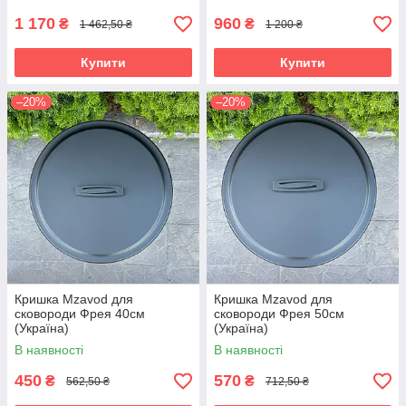
1 170
960
₴
₴
1 462,50 ₴
1 200 ₴
Купити
Купити
–20%
–20%
Кришка Mzavod для
Кришка Mzavod для
сковороди Фрея 40см
сковороди Фрея 50см
(Україна)
(Україна)
В наявності
В наявності
450
570
₴
₴
562,50 ₴
712,50 ₴