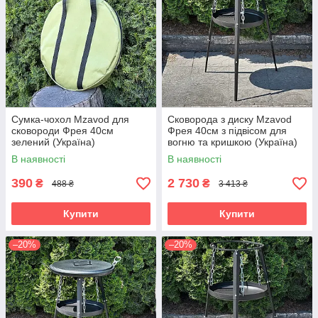
Сумка-чохол Mzavod для
Сковорода з диску Mzavod
сковороди Фрея 40см
Фрея 40см з підвісом для
зелений (Україна)
вогню та кришкою (Україна)
В наявності
В наявності
390
2 730
₴
₴
488 ₴
3 413 ₴
Купити
Купити
–20%
–20%