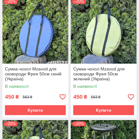
–20%
–20%
Сумка-чохол Mzavod для
Сумка-чохол Mzavod для
сковороди Фрея 50см синій
сковороди Фрея 50см
(Україна)
зелений (Україна)
В наявності
В наявності
450
450
₴
₴
563 ₴
563 ₴
Купити
Купити
–20%
–20%