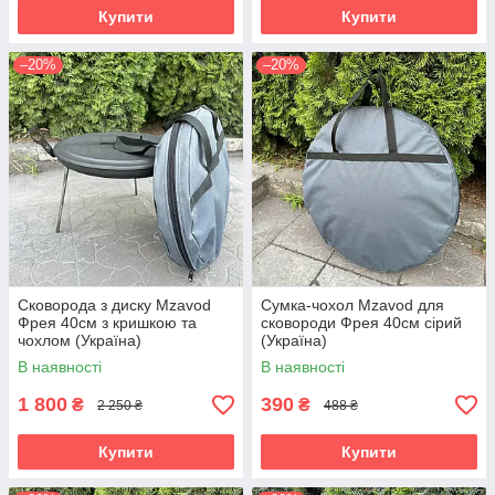
Купити
Купити
–20%
–20%
Сковорода з диску Mzavod
Сумка-чохол Mzavod для
Фрея 40см з кришкою та
сковороди Фрея 40см сірий
чохлом (Україна)
(Україна)
В наявності
В наявності
1 800
390
₴
₴
2 250 ₴
488 ₴
Купити
Купити