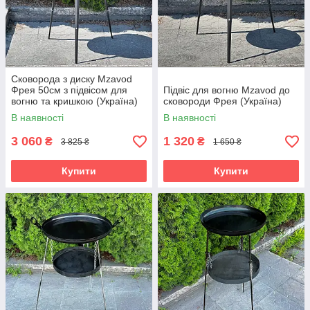
Сковорода з диску Mzavod
Фрея 50см з підвісом для
Підвіс для вогню Mzavod до
вогню та кришкою (Україна)
сковороди Фрея (Україна)
В наявності
В наявності
3 060
1 320
₴
₴
3 825 ₴
1 650 ₴
Купити
Купити