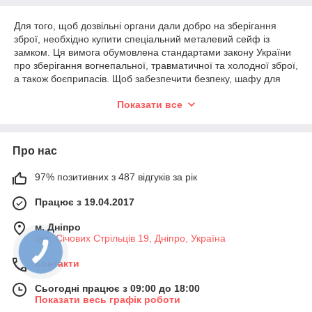
Для того, щоб дозвільні органи дали добро на зберігання
зброї, необхідно купити спеціальний металевий сейф із
замком. Ця вимога обумовлена стандартами закону України
про зберігання вогнепальної, травматичної та холодної зброї,
а також боєприпасів. Щоб забезпечити безпеку, шафу для
зброї важливо надійно зафіксувати. Її можна прикрутити до
Показати все
підлоги чи стіни.
Зброя в сейфі
зберігається виключно
Про нас
розрядженою.
Боєприпаси до неї
зберігають у ящику з
97% позитивних з 487 відгуків за рік
кришкою у тому ж
Працює з 19.04.2017
сейфі.
У Законі України не
м. Дніпро
вказано вимог до
вул. Січових Стрільців 19, Дніпро, Україна
товщини стінок сейфу
та до його розмірів. Це
Контакти
дає можливість
кожному власнику
Сьогодні працює з 09:00 до 18:00
Показати весь графік роботи
рушниці самостійно вирішити, який саме варіант придбати з