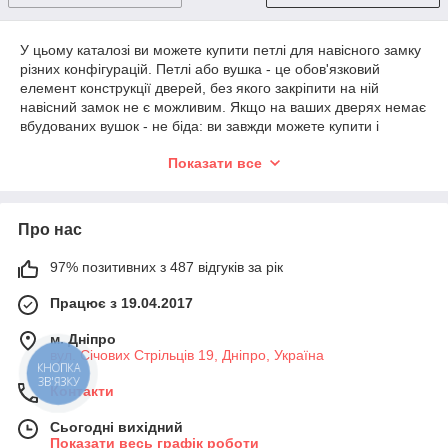
У цьому каталозі ви можете купити петлі для навісного замку
різних конфігурацій. Петлі або вушка - це обов'язковий
елемент конструкції дверей, без якого закріпити на ній
навісний замок не є можливим. Якщо на ваших дверях немає
вбудованих вушок - не біда: ви завжди можете купити і
прикрутити їх до дверей за допомогою стандартного набору
Показати все
інструментів. Встановіть петлі, просмикніть в них звичайний
або
кодовий навісний замок
і вуа-ля: надійний захист від
проникнення зловмисників забезпечений!
Про нас
Монтаж петель для навісного замку
97% позитивних з 487 відгуків за рік
Встановити
Працює з 19.04.2017
вушка на
дерев'яні
м. Дніпро
двері
вул. Січових Стрільців 19, Дніпро, Україна
КНОПКА
простіше
ЗВ'ЯЗКУ
простого.
Контакти
Спершу
потрібно
Сьогодні вихідний
Показати весь графік роботи
вибрати місце