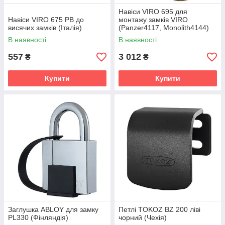
Навіси VIRO 695 для
Навіси VIRO 675 PB до
монтажу замків VIRO
висячих замків (Італія)
(Panzer4117, Monolith4144)
на ролети (набір) (Італія)
В наявності
В наявності
557
3 012
₴
₴
Купити
Купити
Заглушка ABLOY для замку
Петлі TOKOZ BZ 200 ліві
PL330 (Фінляндія)
чорний (Чехія)