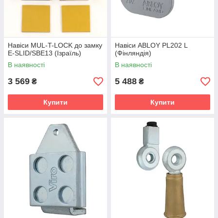
Навіси MUL-T-LOCK до замку
Навіси ABLOY PL202 L
E-SLID/SBE13 (Ізраїль)
(Фінляндія)
В наявності
В наявності
3 569
5 488
₴
₴
Купити
Купити