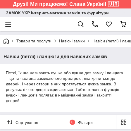
Друзі! Ми працюємо! Слава Україні! 🇺🇦
ЗАМОК.УКР інтернет-магазин замків та фурнітури
Товари та послуги
Навісні замки
Навіси (петлі) і лан
Навіси (петлі) і ланцюги для навісних замків
Петлі, їх ще називають вушка або вушка для замку і ланцюга
– це та частина замикаючого пристрою, яка кріпиться до
дверей. І через отвори в них протягується дужка замка. В
результаті чого двері закриваються. Тобто головна функція
вушок і ланцюгів полягає в навішуванні замка і закритті
дверей.
Сортування
0
Фільтри