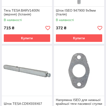
Тяга TESA BARV1400N
Шток ISEO 947900 9х9мм
(верхня) (Іспанія)
(Італія)
В наявності
В наявності
715
372
₴
₴
Купити
Купити
Напрямна ISEO для нижньої
Шток TESA CD9X559X67
крайньої тяги пасивної стулки