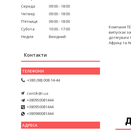
Середа
09:00
18:00
Четвер
09:00
18:00
Пʼятниця
09:00
18:00
Компанія T
Субота
10:00
17:00
випускає за
Неділя
Вихідний
дотягувачі 
Африці та А
Контакти
+380 (98) 008-14-44
zam0k@i.ua
+380950081444
+380950081444
+380980081444