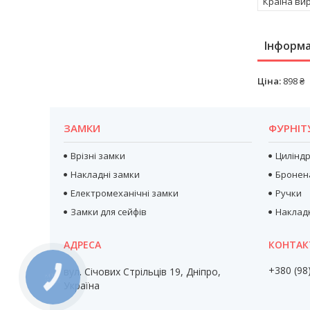
Країна ви
Інформа
Ціна:
898 ₴
ЗАМКИ
ФУРНІТ
Врізні замки
Цилінд
Накладні замки
Бронен
Електромеханічні замки
Ручки
Замки для сейфів
Наклад
+380 (98
вул. Січових Стрільців 19, Дніпро,
КНОПКА
ЗВ'ЯЗКУ
Україна