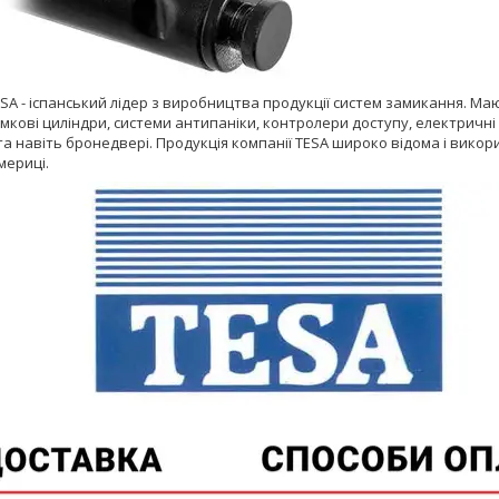
ESA - іспанський лідер з виробництва продукції систем замикання. 
мкові циліндри, системи антипаніки, контролери доступу, електричні 
та навіть бронедвері. Продукція компанії TESA широко відома і використ
мериці.