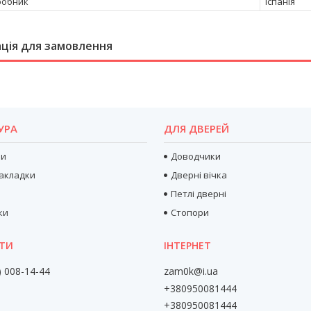
робник
Іспанія
ція для замовлення
УРА
ДЛЯ ДВЕРЕЙ
ри
Доводчики
акладки
Дверні вічка
Петлі дверні
ки
Стопори
) 008-14-44
zam0k@i.ua
+380950081444
+380950081444