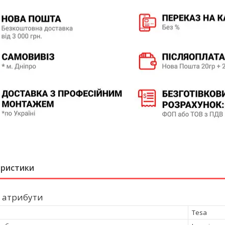
еристики
 атрибути
Tesa