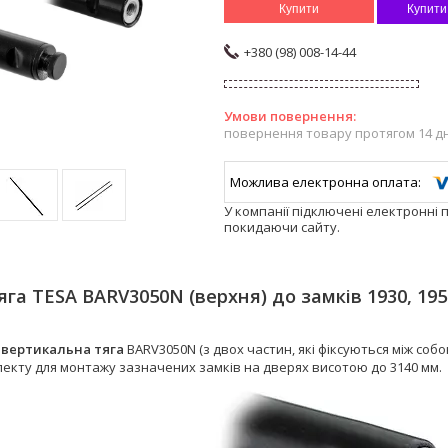
Купити
Купити
+380 (98) 008-14-44
повернення товару протягом 14 д
У компанії підключені електронні 
покидаючи сайту.
яга TESA BARV3050N (верхня) до замків 1930, 19
а
вертикальна тяга
BARV3050N (з двох частин, які фіксуються між собо
лекту для монтажу зазначених замків на дверях висотою до 3140 мм.