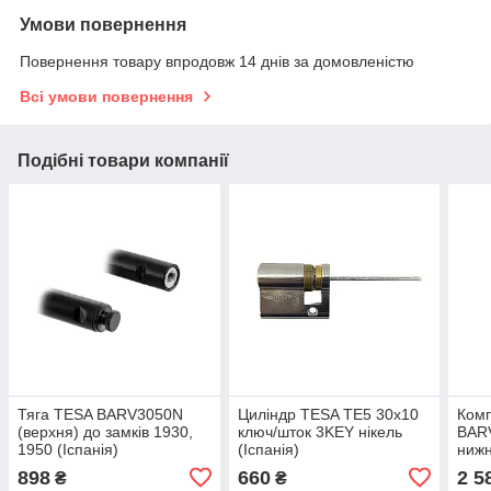
Умови повернення
Повернення товару впродовж 14 днів за домовленістю
Всі умови повернення
Подібні товари компанії
Тяга TESA BARV3050N
Циліндр TESA TE5 30х10
Комп
(верхня) до замків 1930,
ключ/шток 3KEY нікель
BARV
1950 (Іспанія)
(Іспанія)
нижн
CF3
898
660
2 5
₴
₴