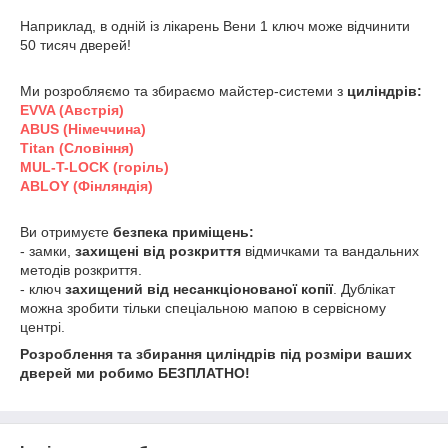
Наприклад, в одній із лікарень Вени 1 ключ може відчинити
50 тисяч дверей!
Ми розробляємо та збираємо майстер-системи з
циліндрів:
EVVA (Австрія)
ABUS (Німеччина)
Titan (Словіння)
MUL-T-LOCK (горіль)
ABLOY (Фінляндія)
Ви отримуєте
безпека приміщень:
- замки,
захищені від розкриття
відмичками та вандальних
методів розкриття.
- ключ
захищений від несанкціонованої
копії
. Дублікат
можна зробити тільки спеціальною мапою в сервісному
центрі.
Розроблення та збирання циліндрів під розміри ваших
дверей ми робимо БЕЗПЛАТНО!