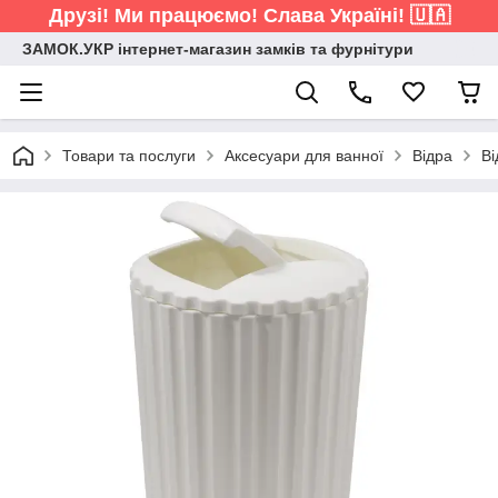
Друзі! Ми працюємо! Слава Україні! 🇺🇦
ЗАМОК.УКР інтернет-магазин замків та фурнітури
Товари та послуги
Аксесуари для ванної
Відра
Ві