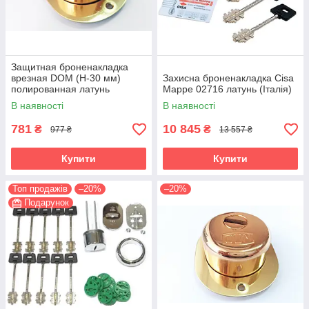
Защитная броненакладка
врезная DOM (H-30 мм)
Захисна броненакладка Cisa
полированная латунь
Mappe 02716 латунь (Італія)
(Италия)
В наявності
В наявності
781
10 845
₴
₴
977 ₴
13 557 ₴
Купити
Купити
Топ продажів
–20%
–20%
Подарунок