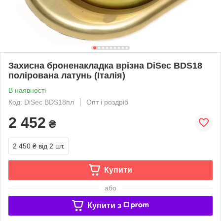
Захисна броненакладка врізна DiSec ВDS18
полірована латунь (Італія)
В наявності
Код: DiSec ВDS18пл
Опт і роздріб
2 452
₴
2 450 ₴
від 2 шт.
Купити
або
Купити з