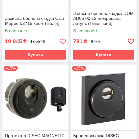
Захисна броненакладка DOM
Захисна броненакладка Cisa
AD05 00.12 полірована
Mappe 02716 хром (Італія)
латунь (Німеччина)
В наявності
В наявності
10 845
781
₴
₴
13 557 ₴
977 ₴
Купити
Купити
–15%
–15%
Протектор DISEC MAGNETIC
Броненакладка DISEC