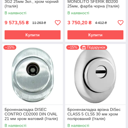
3G2 25мм 3кл., хром чорний
MONOLITO SFERIK BD200
(Італія)
25мм, фарба чорна (Італія)
В наявності
В наявності
9 573,55
3 750,20
₴
₴
11 263 ₴
4 412 ₴
Купити
Купити
–15%
–15%
Подарунок
Броненакладка DISEC
Броненакладка врізна DiSec
CONTRO CD2000 DIN OVAL
CLASS 5 CLS5 30 мм хром
21 мм хром матовий (Італія)
полірований (Італія)
В наявності
В наявності