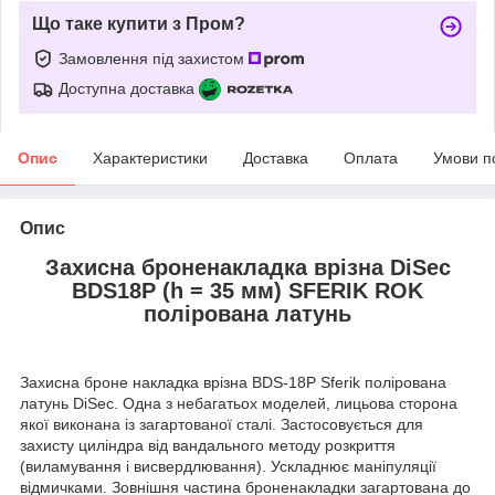
Що таке купити з Пром?
Замовлення під захистом
Доступна доставка
Опис
Характеристики
Доставка
Оплата
Умови п
Опис
Захисна броненакладка врізна DiSec
ВDS18P (h = 35 мм) SFERIK ROK
полірована латунь
Захисна броне накладка врізна BDS-18P Sferik полірована
латунь DiSec. Одна з небагатьох моделей, лицьова сторона
якої виконана із загартованої сталі. Застосовується для
захисту циліндра від вандального методу розкриття
(виламування і висвердлювання). Ускладнює маніпуляції
відмичками. Зовнішня частина броненакладки загартована до