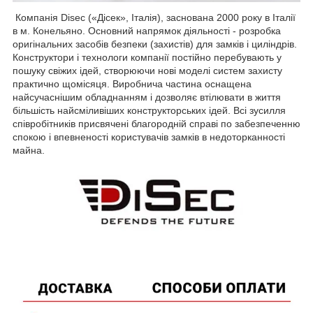
Компанія Disec («Дісек», Італія), заснована 2000 року в Італії
в м. Конельяно. Основний напрямок діяльності - розробка
оригінальних засобів безпеки (захистів) для замків і циліндрів.
Конструктори і технологи компанії постійно перебувають у
пошуку свіжих ідей, створюючи нові моделі систем захисту
практично щомісяця. Виробнича частина оснащена
найсучаснішим обладнанням і дозволяє втілювати в життя
більшість найсміливіших конструкторських ідей. Всі зусилля
співробітників присвячені благородній справі по забезпеченню
спокою і впевненості користувачів замків в недоторканності
майна.