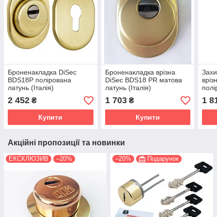
Броненакладка DiSec
Броненакладка врізна
Захи
ВDS18P полірована
DiSec ВDS18 PR матова
вріз
латунь (Італія)
латунь (Італія)
полі
2 452
1 703
1 8
₴
₴
Купити
Купити
Акційні пропозиції та новинки
ЕКСКЛЮЗИВ
–20%
–20%
Подарунок