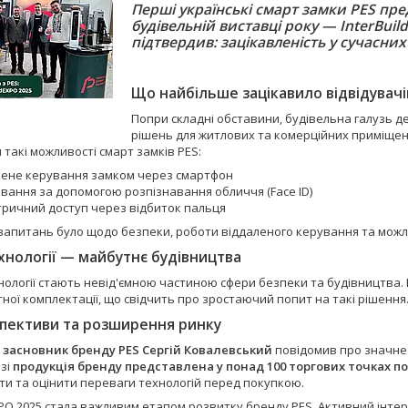
Перші українські смарт замки PES пре
будівельній виставці року — InterBui
підтвердив: зацікавленість у сучасних
Що найбільше зацікавило відвідувачі
Попри складні обставини, будівельна галузь д
рішень для житлових та комерційних приміщень
такі можливості смарт замків PES:
лене керування замком через смартфон
ивання за допомогою розпізнавання обличчя (Face ID)
тричний доступ через відбиток пальця
апитань було щодо безпеки, роботи віддаленого керування та можливо
хнології — майбутнє будівництва
хнології стають невід'ємною частиною сфери безпеки та будівництва
ної комплектації, що свідчить про зростаючий попит на такі рішення
спективи та розширення ринку
і
засновник бренду PES Сергій Ковалевський
повідомив про значне 
азі
продукція бренду представлена у понад 100 торгових точках по 
ти та оцінити переваги технологій перед покупкою.
XPO 2025 стала важливим етапом розвитку бренду PES. Активний інтер