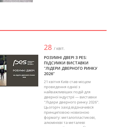
28
/ квіт.
РОЗУМНІ ДВЕРІ З PES:
ПІДСУМКИ ВИСТАВКИ
"ЛІДЕРИ ДВЕРНОГО РИНКУ
2026"
21 квітня Київ став місцем
проведення однієї з
найважливіших подій для
дверної індустрії — виставки
"Лідери дверного ринку 2026".
Цьогоріч захід відзначився
принциповою новизною
формату: металопластикові,
алюмінієві та металеві