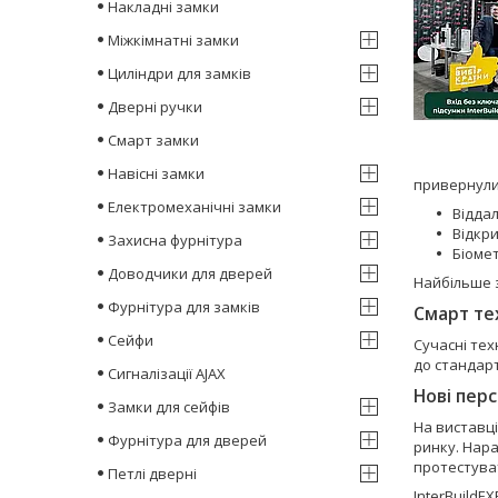
Накладні замки
Міжкімнатні замки
Циліндри для замків
Дверні ручки
Смарт замки
Навісні замки
привернули 
Електромеханічні замки
Відда
Відкр
Захисна фурнітура
Біоме
Доводчики для дверей
Найбільше з
Фурнітура для замків
Смарт
те
Сейфи
Сучасні те
до стандарт
Сигналізації AJAX
Нові пер
Замки для сейфів
На виставц
Фурнітура для дверей
ринку. Нар
протестува
Петлі дверні
InterBuildE