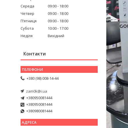
Середа
09:00
18:00
Четвер
09:00
18:00
Пʼятниця
09:00
18:00
Субота
10:00
17:00
Неділя
Вихідний
Контакти
+380 (98) 008-14-44
zam0k@i.ua
+380950081444
+380950081444
+380980081444