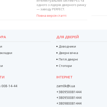
інтелектуальних систем PES та
одного з лідерів дверного ринку
— заводу PERFECT.
Повна версія статті
УРА
ДЛЯ ДВЕРЕЙ
ри
Доводчики
акладки
Дверні вічка
Петлі дверні
ки
Стопори
) 008-14-44
zam0k@i.ua
+380950081444
+380950081444
+380980081444