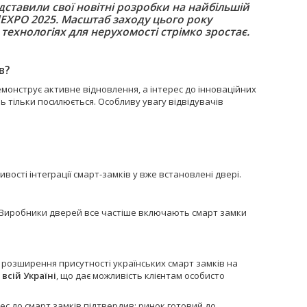
дставили свої новітні розробки на найбільшій
ldEXPO 2025. Масштаб заходу цього року
 технологіях для нерухомості стрімко зростає.
в?
емонструє активне відновлення, а інтерес до інноваційних
 тільки посилюється. Особливу увагу відвідувачів
сті інтеграції смарт-замків у вже встановлені двері.
. Виробники дверей все частіше включають смарт замки
.
розширення присутності українських смарт замків на
всій Україні
, що дає можливість клієнтам особисто
ес до смарт замків підтвердив: ринок готовий до