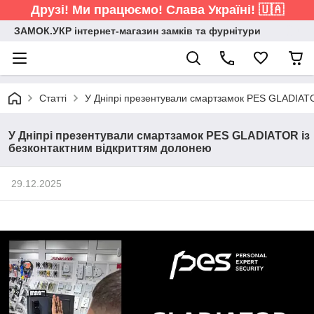
Друзі! Ми працюємо! Слава Україні! 🇺🇦
ЗАМОК.УКР інтернет-магазин замків та фурнітури
Статті
У Дніпрі презентували смартзамок PES GLADIATO
У Дніпрі презентували смартзамок PES GLADIATOR із
безконтактним відкриттям долонею
29.12.2025