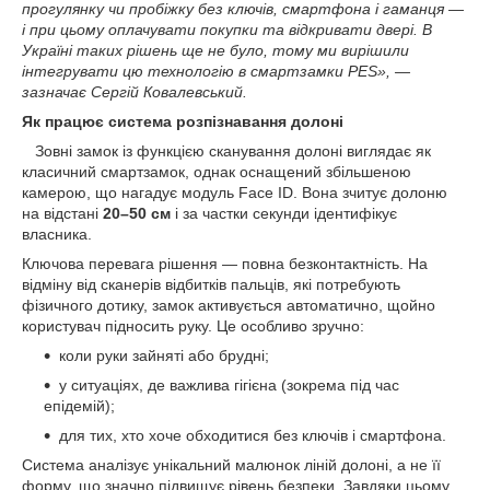
прогулянку чи пробіжку без ключів, смартфона і гаманця —
і при цьому оплачувати покупки та відкривати двері. В
Україні таких рішень ще не було, тому ми вирішили
інтегрувати цю технологію в смартзамки PES», —
зазначає Сергій Ковалевський.
Як працює система розпізнавання долоні
Зовні замок із функцією сканування долоні виглядає як
класичний смартзамок, однак оснащений збільшеною
камерою, що нагадує модуль Face ID. Вона зчитує долоню
на відстані
20–50 см
і за частки секунди ідентифікує
власника.
Ключова перевага рішення — повна безконтактність. На
відміну від сканерів відбитків пальців, які потребують
фізичного дотику, замок активується автоматично, щойно
користувач підносить руку. Це особливо зручно:
коли руки зайняті або брудні;
у ситуаціях, де важлива гігієна (зокрема під час
епідемій);
для тих, хто хоче обходитися без ключів і смартфона.
Система аналізує унікальний малюнок ліній долоні, а не її
форму, що значно підвищує рівень безпеки. Завдяки цьому