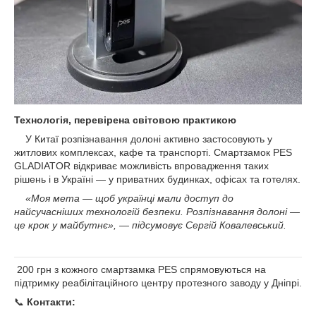
Технологія, перевірена світовою практикою
У Китаї розпізнавання долоні активно застосовують у
житлових комплексах, кафе та транспорті. Смартзамок PES
GLADIATOR відкриває можливість впровадження таких
рішень і в Україні — у приватних будинках, офісах та готелях.
«Моя мета — щоб українці мали доступ до
найсучасніших технологій безпеки. Розпізнавання долоні —
це крок у майбутнє», — підсумовує Сергій Ковалевський.
200 грн з кожного смартзамка PES спрямовуються на
підтримку реабілітаційного центру протезного заводу у Дніпрі.
📞
Контакти: