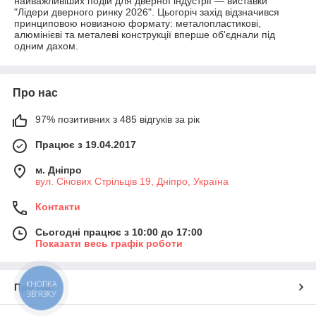
найважливіших подій для дверної індустрії — виставки
"Лідери дверного ринку 2026". Цьогоріч захід відзначився
принциповою новизною формату: металопластикові,
алюмінієві та металеві конструкції вперше об'єднали під
одним дахом.
Про нас
97% позитивних з 485 відгуків за рік
Працює з 19.04.2017
м. Дніпро
вул. Січових Стрільців 19, Дніпро, Україна
Контакти
Сьогодні працює з 10:00 до 17:00
Показати весь графік роботи
КНОПКА
Про нас
ЗВ'ЯЗКУ