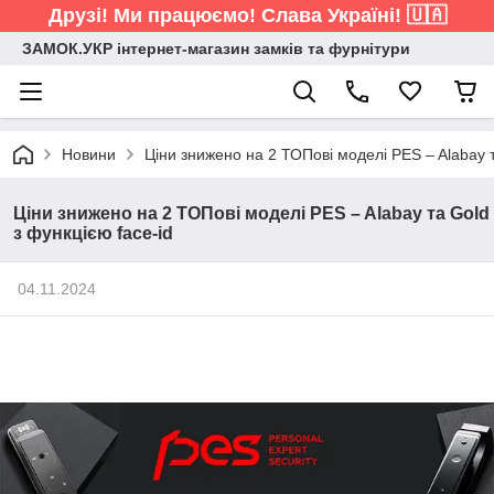
Друзі! Ми працюємо! Слава Україні! 🇺🇦
ЗАМОК.УКР інтернет-магазин замків та фурнітури
Новини
Ціни знижено на 2 ТОПові моделі PES – Alabay т
Ціни знижено на 2 ТОПові моделі PES – Alabay та Gold
з функцією face-id
04.11.2024