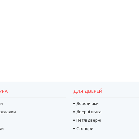
УРА
ДЛЯ ДВЕРЕЙ
ри
Доводчики
акладки
Дверні вічка
Петлі дверні
ки
Стопори