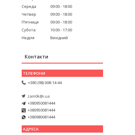
Середа
09:00
18:00
Четвер
09:00
18:00
Пʼятниця
09:00
18:00
Субота
10:00
17:00
Неділя
Вихідний
Контакти
+380 (98) 008-14-44
zam0k@i.ua
+380950081444
+380950081444
+380980081444