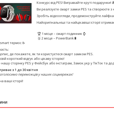
Конкурс від PES! Вигравайте круті подарунки! 
Ви реалізуєте смарт замки PES та створюєте з н
Зробіть відеоогляди, продемонструйте лайфхак
Найоригінальніші та найцікавіші історії отрим
🏆 1 місце – смарт-годинник ⌚️
🥈 2 місце – PowerBank🔋
 smart термос ☕️
часть:
 допис, де покажете, як ти користуєтеся смарт замком PES.
свій короткий відгук або цікаву історію!
те нашу сторінку PES у Фейсбук або інстаграм, Замок.укр у ТікТок та д
триває з 1 до 30 квітня
 оголосимо переможців у наших соцмережах!
а ваші історії!
вини