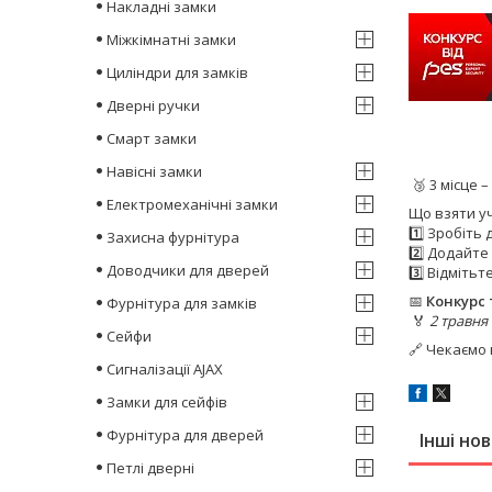
Накладні замки
Міжкімнатні замки
Циліндри для замків
Дверні ручки
Смарт замки
Навісні замки
🥉 3 місце –
Електромеханічні замки
Що взяти у
1️⃣ Зробіть
Захисна фурнітура
2️⃣ Додайте 
Доводчики для дверей
3️⃣ Відміть
📅
Конкурс 
Фурнітура для замків
🏅
2 травня
Сейфи
🔗 Чекаємо н
Сигналізації AJAX
Замки для сейфів
Фурнітура для дверей
Інші но
Петлі дверні