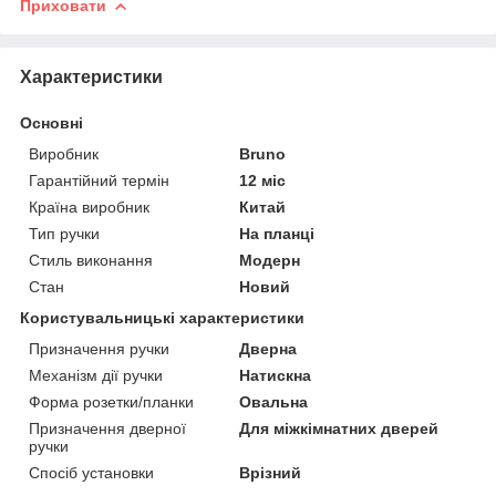
Приховати
Характеристики
Основні
Виробник
Bruno
Гарантійний термін
12 міс
Країна виробник
Китай
Тип ручки
На планці
Стиль виконання
Модерн
Стан
Новий
Користувальницькі характеристики
Призначення ручки
Дверна
Механізм дії ручки
Натискна
Форма розетки/планки
Овальна
Призначення дверної
Для міжкімнатних дверей
ручки
Спосіб установки
Врізний