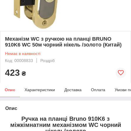
Механізм WC з ручкою на планці BRUNO
910K6 WC 50м чорний нікель /золото (Китай)
Немає в наявності
Код: 00008833
Роздріб
423
₴
Опис
Характеристики
Доставка
Оплата
Умови п
Опис
Ручка на планці Bruno 910K6 з
міжкімнатним механізмом WC чорний
нікель/золото