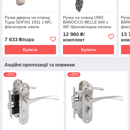
Ручка дверна на планці
Ручка на планці UNO
Ручк
Tupai SOFIA1 1911 з WC-
BAROCCO BELLE 840 з
BAR
фіксатором нікель
WC бронза/чорна патина
фікс
матовий (Португалія)
(Україна)
24K 
12 960
13 
₴/
7 633
₴/пара
комплект
ком
Купити
Купити
Акційні пропозиції та новинки
–20%
–20%