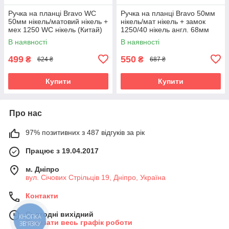
Ручка на планці Bravo WC
Ручка на планці Bravo 50мм
50мм нікель/матовий нікель +
нікель/мат нікель + замок
мех 1250 WC нікель (Китай)
1250/40 нікель англ. 68мм
3кл. (Китай)
В наявності
В наявності
499
550
₴
₴
624 ₴
687 ₴
Купити
Купити
Про нас
97% позитивних з 487 відгуків за рік
Працює з 19.04.2017
м. Дніпро
вул. Січових Стрільців 19, Дніпро, Україна
Контакти
Сьогодні вихідний
КНОПКА
Показати весь графік роботи
ЗВ'ЯЗКУ