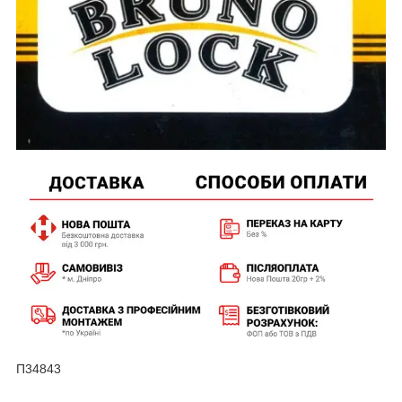
П34843