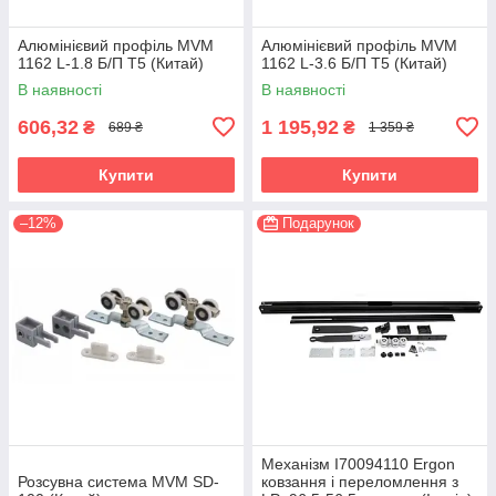
Алюмінієвий профіль MVM
Алюмінієвий профіль MVM
1162 L-1.8 Б/П T5 (Китай)
1162 L-3.6 Б/П T5 (Китай)
В наявності
В наявності
606,32
1 195,92
₴
₴
689 ₴
1 359 ₴
Купити
Купити
–12%
Подарунок
Механізм I70094110 Ergon
Розсувна система MVM SD-
ковзання і переломлення з