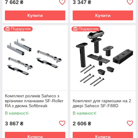
7 662
3 347
₴
₴
Купити
Купити
Подарунок
Подарунок
Комплект роликів Saheco з
врізними планками SF-Roller
Комплект для гармошки на 2
RA з двома Softbreak
двері Saheco SF-F88D
В наявності
В наявності
3 867
2 606
₴
₴
Купити
Купити