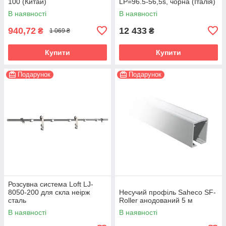
100 (Китай)
LP=96.5-56,5s, чорна (Італія)
В наявності
В наявності
940,72
12 433
₴
₴
1 069 ₴
Купити
Купити
Подарунок
Подарунок
Розсувна система Loft LJ-
8050-200 для скла неірж
Несучий профіль Saheco SF-
сталь
Roller анодований 5 м
В наявності
В наявності