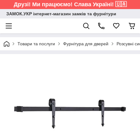
Друзі! Ми працюємо! Слава Україні! 🇺🇦
ЗАМОК.УКР інтернет-магазин замків та фурнітури
Товари та послуги
Фурнітура для дверей
Розсувні с