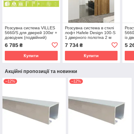
Розсувна система VILLES
Розсувна система в стилі
Розс
5660/S для дверей 100кг +
лофт Hafele Design 100-S
5660
доводчик (подвійний)
1 дверного полотна 2 м
із д
(Італія)
чорний (Німеччина)
дотя
6 785
7 734
5 2
₴
₴
Купити
Купити
Акційні пропозиції та новинки
–12%
–12%