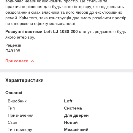
водночас неабияк економить простір. Це стильне та
практичне рішення для будь-якого інтер'єру, яке підкреслить
бездоганний смак власника та його любов до ексклюзивних
речей. Крім того, така конструкція дає змогу розділити простір,
не створюючи ефекту ізольованості.
Розсувні системи Loft LJ-1030-200
стануть родзинкою будь-
якого інтер'єру.
Рецензії
П49198
Приховати
Характеристики
Основні
Виробник
Loft
Тип
Система
Призначення
Для дверей
Стан
Новий
Тип приводу
Механічний