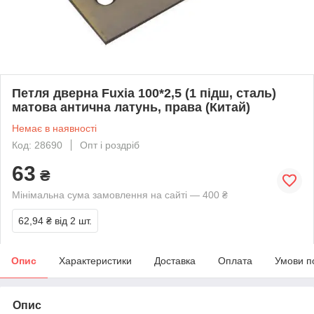
Петля дверна Fuxia 100*2,5 (1 підш, сталь)
матова антична латунь, права (Китай)
Немає в наявності
Код: 28690
Опт і роздріб
63
₴
Мінімальна сума замовлення на сайті — 400 ₴
62,94 ₴
від 2 шт.
Опис
Характеристики
Доставка
Оплата
Умови п
Опис