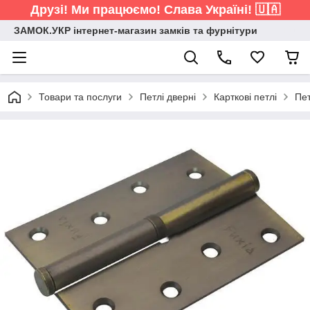
Друзі! Ми працюємо! Слава Україні! 🇺🇦
ЗАМОК.УКР інтернет-магазин замків та фурнітури
Товари та послуги
Петлі дверні
Карткові петлі
Пет