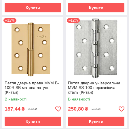
Купити
Купити
–12%
–12%
Петля дверна права MVM B-
Петля дверна універсальна
100R SB матова латунь
MVM SS-100 нержавіюча
(Китай)
сталь (Китай)
В наявності
В наявності
187,44
250,80
₴
₴
213 ₴
285 ₴
Купити
Купити