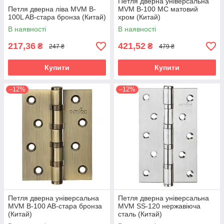
Петля дверна універсальна
Петля дверна ліва MVM B-
MVM B-100 MC матовий
100L AB-стара бронза (Китай)
хром (Китай)
В наявності
В наявності
217,36
421,52
₴
₴
247 ₴
479 ₴
Купити
Купити
–12%
–12%
Петля дверна універсальна
Петля дверна універсальна
MVM B-100 AB-стара бронза
MVM SS-120 нержавіюча
(Китай)
сталь (Китай)