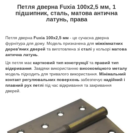
Петля дверна Fuxia 100x2,5 мм, 1
підшипник, сталь, матова антична
латунь, права
Петля дверна
Fuxia 100x2,5 мм
- це сучасна дверна
фурнітура для дому. Модель призначена для
міжкімнатних
дерев'яних дверей
та виготовлена зі
сталі
у кольорі
матова
антична латунь
.
Ця петля має
картковий тип конструкції
та
правий тип
відкривання
. Завдяки використанню
високоміцного металу
модель підходить для тривалого використання.
Мінімальний
контакт регулювальних поверхонь
забезпечує
надійний і
плавний рух петлі
під час відкривання та закривання
дверей.