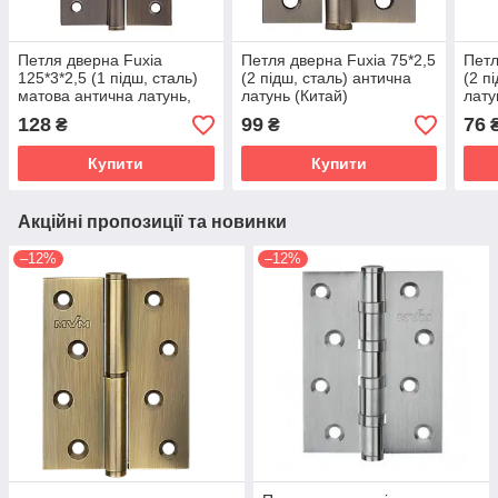
Петля дверна Fuxia
Петля дверна Fuxia 75*2,5
Петл
125*3*2,5 (1 підш, сталь)
(2 підш, сталь) антична
(2 п
матова антична латунь,
латунь (Китай)
лату
права (Китай)
128
99
76
₴
₴
Купити
Купити
Акційні пропозиції та новинки
–12%
–12%