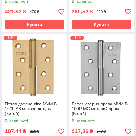
В наявності
В наявності
421,52
289,52
₴
₴
479 ₴
329 ₴
Купити
Купити
–12%
–12%
Петля дверна ліва MVM B-
Петля дверна права MVM B-
100L SB матова латунь
100R MC матовий хром
(Китай)
(Китай)
В наявності
В наявності
187,44
217,36
₴
₴
213 ₴
247 ₴