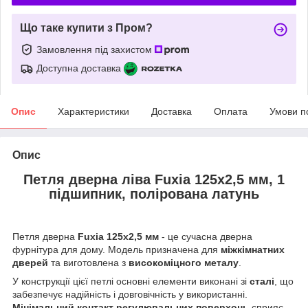
Що таке купити з Пром?
Замовлення під захистом
Доступна доставка
Опис
Характеристики
Доставка
Оплата
Умови п
Опис
Петля дверна ліва
Fuxia 125x2,5 мм, 1
підшипник, полірована латунь
Петля дверна
Fuxia 125x2,5 мм
- це сучасна дверна
фурнітура для дому. Модель призначена для
міжкімнатних
дверей
та виготовлена з
високоміцного металу
.
У конструкції цієї петлі основні елементи виконані зі
сталі
, що
забезпечує надійність і довговічність у використанні.
Мінімальний контакт регулювальних поверхонь
сприяє