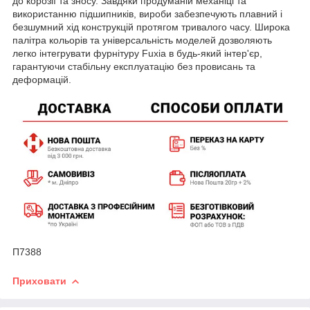
до корозії та зносу. Завдяки продуманій механіці та
використанню підшипників, вироби забезпечують плавний і
безшумний хід конструкцій протягом тривалого часу. Широка
палітра кольорів та універсальність моделей дозволяють
легко інтегрувати фурнітуру Fuxia в будь-який інтер'єр,
гарантуючи стабільну експлуатацію без провисань та
деформацій.
П7388
Приховати