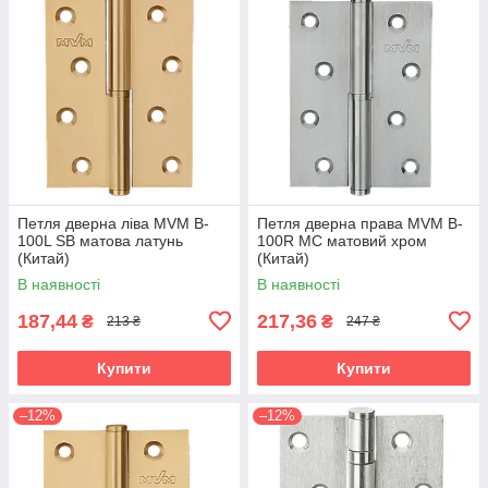
Петля дверна ліва MVM B-
Петля дверна права MVM B-
100L SB матова латунь
100R MC матовий хром
(Китай)
(Китай)
В наявності
В наявності
187,44
217,36
₴
₴
213 ₴
247 ₴
Купити
Купити
–12%
–12%