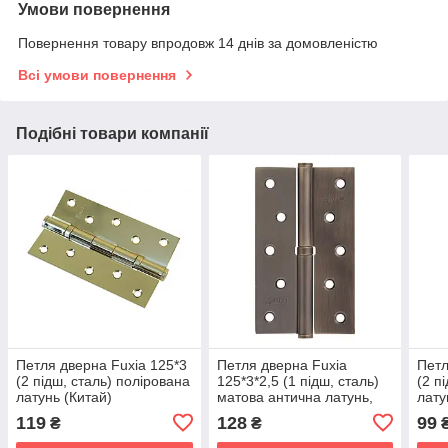
Умови повернення
Повернення товару впродовж 14 днів за домовленістю
Всі умови повернення
Подібні товари компанії
Петля дверна Fuxia 125*3
Петля дверна Fuxia
Петл
(2 підш, сталь) полірована
125*3*2,5 (1 підш, сталь)
(2 п
латунь (Китай)
матова антична латунь,
лату
права (Китай)
119
128
99
₴
₴