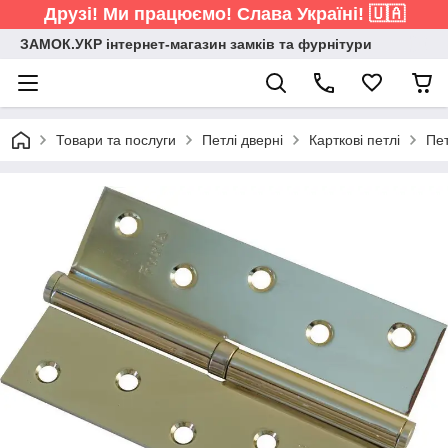
Друзі! Ми працюємо! Слава Україні! 🇺🇦
ЗАМОК.УКР інтернет-магазин замків та фурнітури
Товари та послуги
Петлі дверні
Карткові петлі
Пет