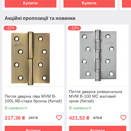
Купити
Купити
Акційні пропозиції та новинки
–12%
–12%
Петля дверна універсальна
Петля дверна ліва MVM B-
MVM B-100 MC матовий
100L AB-стара бронза (Китай)
хром (Китай)
В наявності
В наявності
217,36
421,52
₴
₴
247 ₴
479 ₴
Купити
Купити