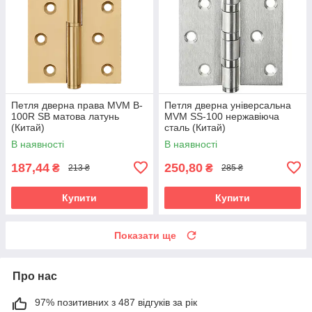
Петля дверна права MVM B-
Петля дверна універсальна
100R SB матова латунь
MVM SS-100 нержавіюча
(Китай)
сталь (Китай)
В наявності
В наявності
187,44
250,80
₴
₴
213 ₴
285 ₴
Купити
Купити
Показати ще
Про нас
97% позитивних з 487 відгуків за рік