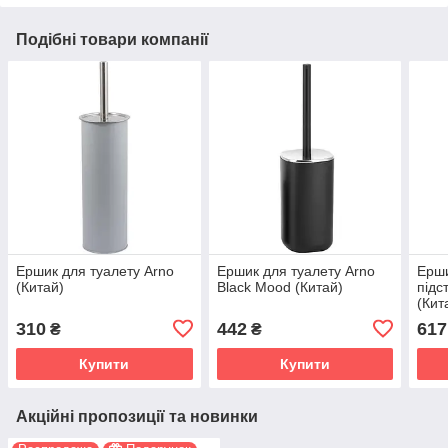
Подібні товари компанії
Ершик для туалету Arno
Ершик для туалету Arno
Ерши
(Китай)
Black Mood (Китай)
підс
(Кит
310
442
617
₴
₴
Купити
Купити
Акційні пропозиції та новинки