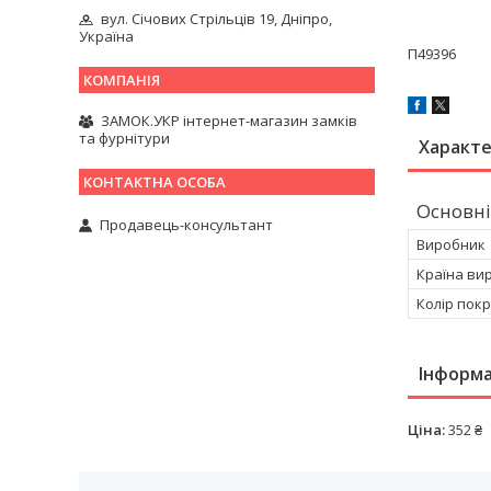
вул. Січових Стрільців 19, Дніпро,
Україна
П49396
ЗАМОК.УКР інтернет-магазин замків
та фурнітури
Характ
Основні
Продавець-консультант
Виробник
Країна ви
Колір пок
Інформа
Ціна:
352 ₴