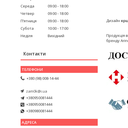
Середа
09:00
18:00
Четвер
09:00
18:00
Дизайн
ерш
Пʼятниця
09:00
18:00
Субота
10:00
17:00
Продукція в
Неділя
Вихідний
бренду Arin
Контакти
+380 (98) 008-14-44
zam0k@i.ua
+380950081444
+380950081444
+380980081444