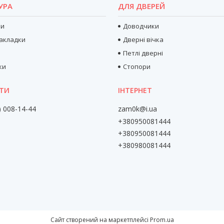
УРА
ДЛЯ ДВЕРЕЙ
ри
Доводчики
акладки
Дверні вічка
Петлі дверні
ки
Стопори
) 008-14-44
zam0k@i.ua
+380950081444
+380950081444
+380980081444
Сайт створений на маркетплейсі
Prom.ua