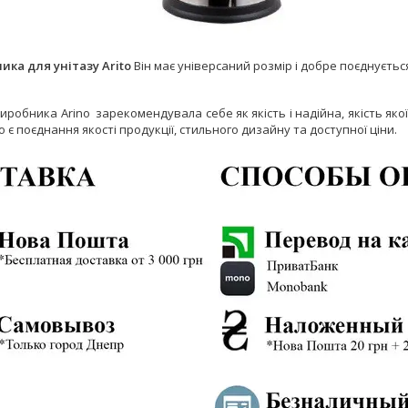
ика для унітазу Arito
Він має універсаний розмір і добре поєднується
иробника Arino зарекомендувала себе як якість і надійна, якість як
o є поєднання якості продукції, стильного дизайну та доступної ціни.