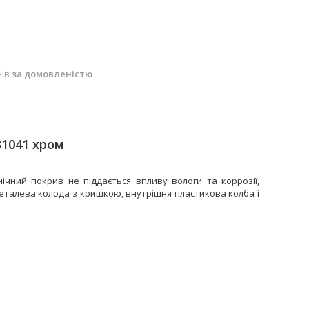
нів
за домовленістю
B1041 хром
нічний покрив не піддається впливу вологи та коррозії,
еталева колода з кришкою, внутрішня пластикова колба і