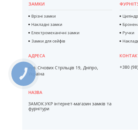
ЗАМКИ
ФУРНІТ
Врізні замки
Цилінд
Накладні замки
Бронен
Електромеханічні замки
Ручки
Замки для сейфів
Наклад
+380 (98
вул. Січових Стрільців 19, Дніпро,
Україна
КНОПКА
ЗВ'ЯЗКУ
ЗАМОК.УКР інтернет-магазин замків та
фурнітури