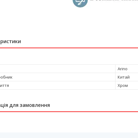
еристики
Arino
робник
Китай
риття
Хром
ція для замовлення