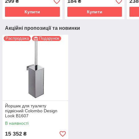
299
184
238
₴
₴
Купити
Купити
Акційні пропозиції та новинки
Распродажа
Подарунок
Йоршик для туалету
підвісний Colombo Design
Look B1607
В наявності
15 352
₴