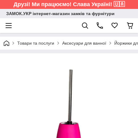
Друзі! Ми працюємо! Слава Україні! 🇺🇦
ЗАМОК.УКР інтернет-магазин замків та фурнітури
Товари та послуги
Аксесуари для ванної
Йоржики дл