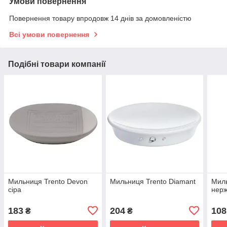
Умови повернення
Повернення товару впродовж 14 днів за домовленістю
Всі умови повернення
Подібні товари компанії
Мильниця Trento Devon
Мильниця Trento Diamant
Миль
сіра
нерж
183
204
108
₴
₴