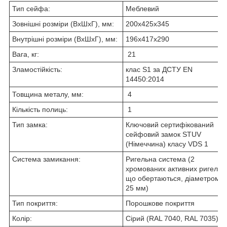
Тип сейфа:
Меблевий
Зовнішні розміри (ВхШхГ), мм:
200x425x345
Внутрішні розміри (ВхШхГ), мм:
196x417x290
Вага, кг:
21
Зламостійкість:
клас S1 за ДСТУ EN
14450:2014
Товщина металу, мм:
4
Кількість полиць:
1
Тип замка:
Ключовий сертифікований
сейфовий замок STUV
(Німеччина) класу VDS 1
Система замикання:
Ригельна система (2
хромованих активних ригеля
що обертаються, діаметром
25 мм)
Тип покриття:
Порошкове покриття
Колір:
Сірий (RAL 7040, RAL 7035)