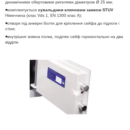
динамічними обертовими ригелями діаметром Ø 25 мм;
◾комплектується
сувальдним ключовим замком STUV
Німеччина (клас Vds 1, EN 1300 клас A);
◾отвори під анкерні болти для кріплення сейфа до підлоги і
стіни;
◾внутрішня знімна полка, поділяє сейф горизонтально на два
відділи.