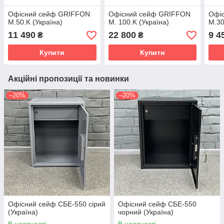
Офісний сейф GRIFFON
Офісний сейф GRIFFON
Офі
M.50.K (Україна)
M. 100.K (Україна)
M.30
11 490
22 800
9 4
₴
₴
Купити
Купити
Акційні пропозиції та новинки
–20%
–20%
Офісний сейф СБЕ-550 сірий
Офісний сейф СБЕ-550
(Україна)
чорний (Україна)