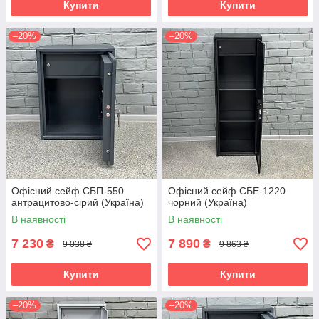
Купити
Купити
–20%
–20%
Офісний сейф CБП-550
Офісний сейф СБЕ-1220
антрацитово-сірий (Україна)
чорний (Україна)
В наявності
В наявності
7 230
7 890
₴
₴
9 038 ₴
9 863 ₴
Купити
Купити
–20%
–20%