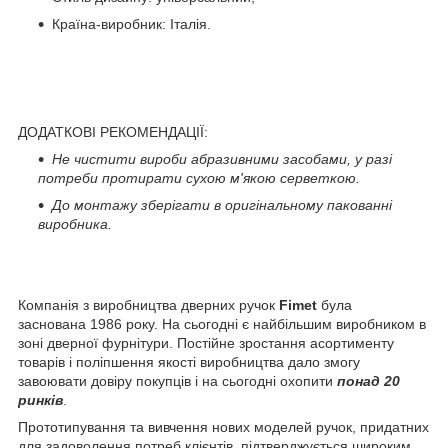
Країна-виробник: Італія.
ДОДАТКОВІ РЕКОМЕНДАЦІЇ:
Не чистити вироби абразивними засобами, у разі
потреби протирати сухою м'якою серветкою.
До монтажу зберігати в оригінальному пакованні
виробника.
Компанія з виробництва дверних ручок
Fimet
була
заснована 1986 року. На сьогодні є найбільшим виробником в
зоні дверної фурнітури. Постійне зростання асортименту
товарів і поліпшення якості виробництва дало змогу
завоювати довіру покупців і на сьогодні охопити
понад 20
ринків
.
Прототипування та вивчення нових моделей ручок, придатних
для задоволення потреб клієнтів, підтверджується широким