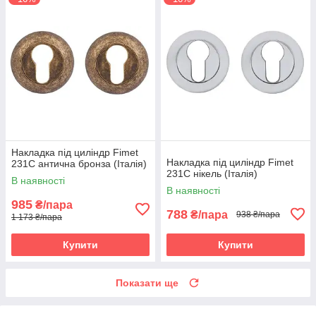
Накладка під циліндр Fimet
Накладка під циліндр Fimet
231C антична бронза (Італія)
231C нікель (Італія)
В наявності
В наявності
985
₴/пара
788
₴/пара
938 ₴/пара
1 173 ₴/пара
Купити
Купити
Показати ще