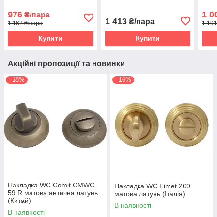
976
1 0
₴/пара
1 413
₴/пара
1 162 ₴/пара
1 191
Купити
Купити
Акційні пропозиції та новинки
–18%
–16%
Накладка WC Comit CMWC-
Накладка WC Fimet 269
59 R матова антична латунь
матова латунь (Італія)
(Китай)
В наявності
В наявності