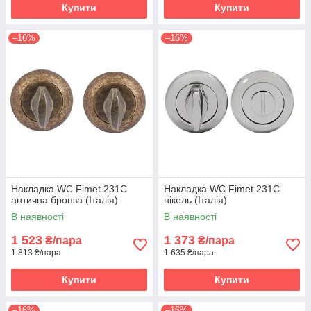
Купити
Купити
–16%
–16%
Накладка WC Fimet 231C
Накладка WC Fimet 231C
антична бронза (Італія)
нікель (Італія)
В наявності
В наявності
1 523
1 373
₴/пара
₴/пара
1 813 ₴/пара
1 635 ₴/пара
Купити
Купити
–16%
–16%