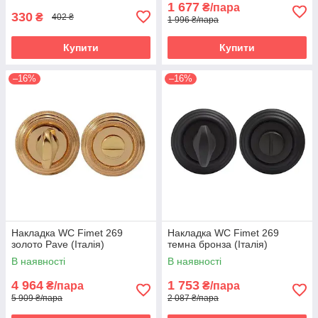
1 677
₴/пара
330
₴
402 ₴
1 996 ₴/пара
Купити
Купити
–16%
–16%
Накладка WC Fimet 269
Накладка WC Fimet 269
золото Pave (Італія)
темна бронза (Італія)
В наявності
В наявності
4 964
1 753
₴/пара
₴/пара
5 909 ₴/пара
2 087 ₴/пара