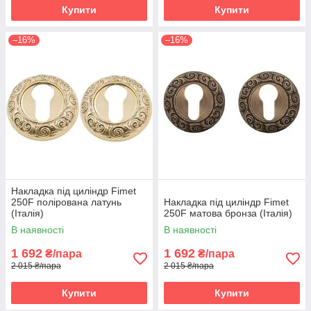
Купити
Купити
–16%
–16%
Накладка під циліндр Fimet
250F полірована латунь
Накладка під циліндр Fimet
(Італія)
250F матова бронза (Італія)
В наявності
В наявності
1 692
1 692
₴/пара
₴/пара
2 015 ₴/пара
2 015 ₴/пара
Купити
Купити