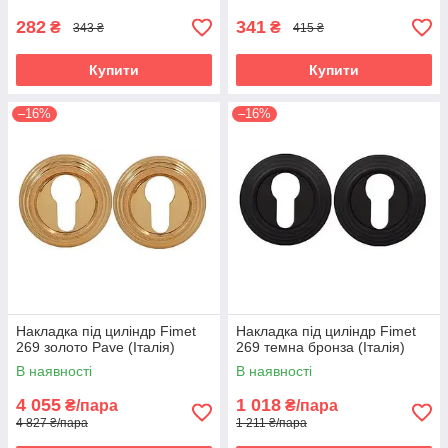
282
341
₴
₴
343 ₴
415 ₴
Купити
Купити
–16%
–16%
Накладка під циліндр Fimet
Накладка під циліндр Fimet
269 золото Pave (Італія)
269 темна бронза (Італія)
В наявності
В наявності
4 055
1 018
₴/пара
₴/пара
4 827 ₴/пара
1 211 ₴/пара