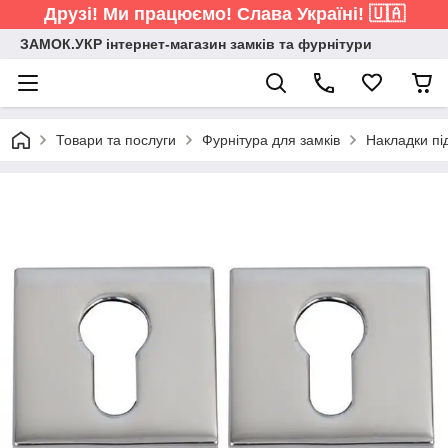
Друзі! Ми працюємо! Слава Україні! 🇺🇦
ЗАМОК.УКР інтернет-магазин замків та фурнітури
Товари та послуги
Фурнітура для замків
Накладки пі