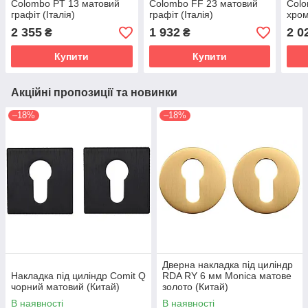
Colombo PT 13 матовий
Colombo FF 23 матовий
Colo
графіт (Італія)
графіт (Італія)
хром
2 355
1 932
2 0
₴
₴
Купити
Купити
Акційні пропозиції та новинки
–18%
–18%
Дверна накладка під циліндр
Накладка під циліндр Comit Q
RDA RY 6 мм Monica матове
чорний матовий (Китай)
золото (Китай)
В наявності
В наявності