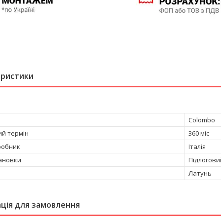
еристики
Colombo
ий термін
360 міс
робник
Італія
тановки
Підлогови
Латунь
ція для замовлення