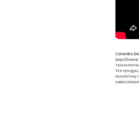
Colombo De
виробників 
технологіч
Уся продукц
екологічну 
навколишнє