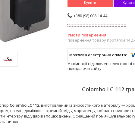
Купити
Купити
+380 (98) 008-14-44
повернення товару протягом 14 д
У компанії підключені електронні 
покидаючи сайту.
Colombo LC 112 гра
опор
Colombo LC 112
,
виготовлений із зносостійкого матеріалу — хро
хром, нікель; домішки — кремній, мідь, марганець, кобальт), викори
ети інтер’єру від ударів і пошкоджень. Оснащений пом’якшувальною 
х навичок.