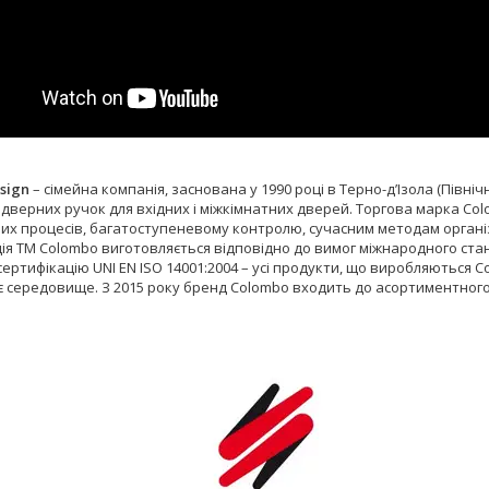
sign
– сімейна компанія, заснована у 1990 році в Терно-д’Ізола (Північн
дверних ручок для вхідних і міжкімнатних дверей. Торгова марка Colo
них процесів, багатоступеневому контролю, сучасним методам органі
ія ТМ Colombo виготовляється відповідно до вимог міжнародного стан
сертифікацію UNI EN ISO 14001:2004 – усі продукти, що виробляються
 середовище. З 2015 року бренд Colombo входить до асортиментного