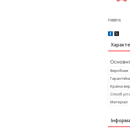
П48816
Характ
Основні
Виробник
Гарантійн
Країна ви
Спосіб ус
Матеріал
Інформа