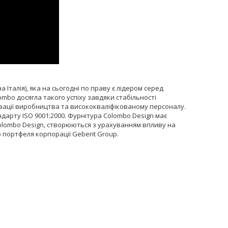
а Італія), яка на сьогодні по праву є лідером серед
mbo досягла такого успіху завдяки стабільності
зації виробництва та висококваліфікованому персоналу.
дарту ISO 9001:2000. Фурнітура Colombo Design має
 Colombo Design, створюються з урахуванням впливу на
 портфеля корпорації Geberit Group.