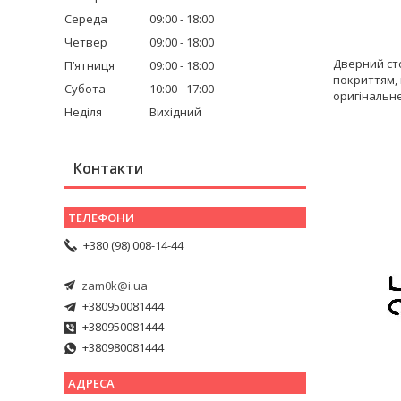
Середа
09:00
18:00
Четвер
09:00
18:00
Дверний с
Пʼятниця
09:00
18:00
покриттям, 
Субота
10:00
17:00
оригінальн
Неділя
Вихідний
Контакти
+380 (98) 008-14-44
zam0k@i.ua
+380950081444
+380950081444
+380980081444