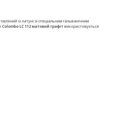
овлений із латуні зі спеціальним гальванічним
рі
Colombo LC 112 матовий графіт
використовується