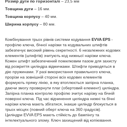
Розмір дуги по горизонталі
– 23,5 мм
Товщина дуги
– 16 мм.
Товщина корпусу
– 40 мм.
Ширина корпусу
– 80 мм.
Комбінування трьох рівнів системи кодування
EVVA EPS
-
профілю ключа, бічної нарізки та кодувальних штифтів
забезпечує високий рівень секретності. 6 незалежних кодових
елементів (штифтів) зчитують код нижньої нарізки ключа.
Кожен штифт забезпечений помилковим пазом для захисту
від розкриття циліндра відмичками. Штифти приводяться в
дію пружинами. У разі використання правильного ключа,
прорізи на зовнішній стороні всіх кодових елементів
формують пряму лінію, в яку втоплюється запірна планка,
даючи змогу провернути плаг (обертовий елемент) циліндра.
Запірна планка контролю профілю зчитує нарізку на бічній
поверхні ключа. Під час відчинення циліндра нижні та бічні
нарізки ключа мають збігатися, інакше циліндр блокується в
трьох місцях (повний оберт ключа на 360 градусів).
Циліндри EVVA EPS мають стійкість до бампінгу та
інтелектуального злому. Ключ захищений від копіювання.