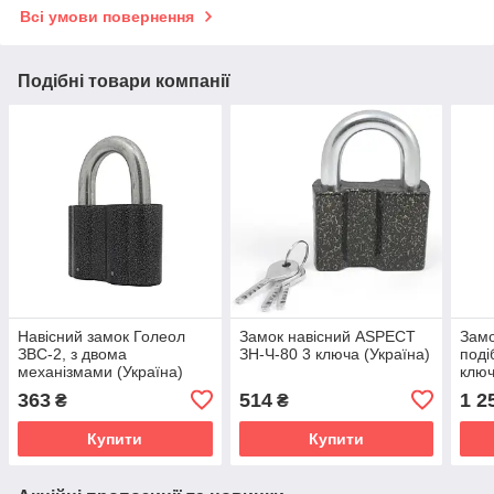
Всі умови повернення
Подібні товари компанії
Навісний замок Голеол
Замок навісний ASPECT
Замо
ЗВС-2, з двома
ЗН-Ч-80 3 ключа (Україна)
поді
механізмами (Україна)
ключ
363
514
1 2
₴
₴
Купити
Купити