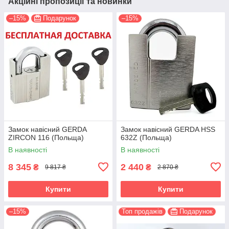
Акційні пропозиції та новинки
–15%
Подарунок
–15%
Замок навісний GERDA
Замок навісний GERDA HSS
ZIRCON 116 (Польща)
632Z (Польща)
В наявності
В наявності
8 345
2 440
₴
₴
9 817 ₴
2 870 ₴
Купити
Купити
–15%
Топ продажів
Подарунок