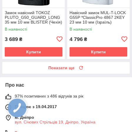
Замок навісний TOKOZ
Навісний замок MUL-T-LOCK
PLUTO_G50_GUARD_LONG
G55P *ClassicPro 4867 2KEY
35 мм 10 мм BLISTER (Чехія)
23 мм 10 мм (Ізраїль)
В наявності
В наявності
3 689
4 796
₴
₴
Купити
Купити
Показати ще
Про нас
97% позитивних з 486 відгуків за рік
Працює з 19.04.2017
м. Дніпро
вул. Січових Стрільців 19, Дніпро, Україна