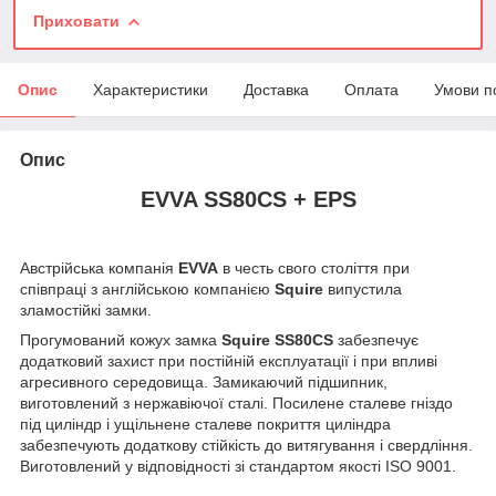
Приховати
Опис
Характеристики
Доставка
Оплата
Умови п
Опис
EVVA SS80CS + EPS
Австрійська компанія
EVVA
в честь свого століття при
співпраці з англійською компанією
Squire
випустила
зламостійкі замки.
Прогумований кожух замка
Squire SS80CS
забезпечує
додатковий захист при постійній експлуатації і при впливі
агресивного середовища. Замикаючий підшипник,
виготовлений з нержавіючої сталі. Посилене сталеве гніздо
під циліндр і ущільнене сталеве покриття циліндра
забезпечують додаткову стійкість до витягування і свердління.
Виготовлений у відповідності зі стандартом якості ISO 9001.