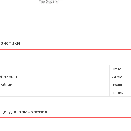
еристики
Fimet
ий термін
24 міс
робник
Італія
Новий
ція для замовлення