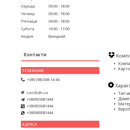
Середа
09:00
18:00
Четвер
09:00
18:00
Пʼятниця
09:00
18:00
Субота
10:00
17:00
Неділя
Вихідний
Контакти
Компл
Ковпа
Карто
+380 (98) 008-14-44
Характ
zam0k@i.ua
Тип мі
Діаме
+380950081444
Матер
+380950081444
Виробн
+380980081444