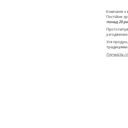
Компанія з
Постійне зр
понад 20 р
Прототипув
узгоджених
Уся продук
традиціями
Гнучкість і