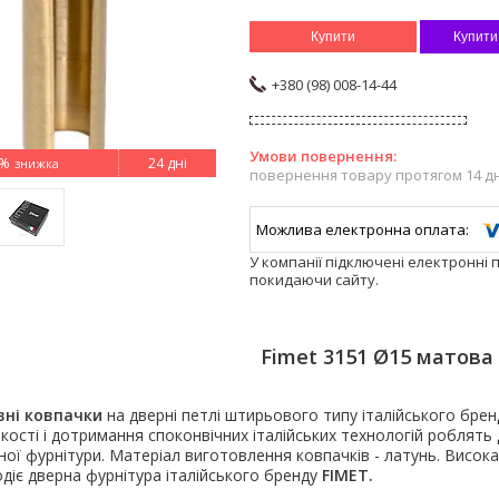
Купити
Купити
+380 (98) 008-14-44
6%
24 дні
повернення товару протягом 14 д
У компанії підключені електронні 
покидаючи сайту.
Fimet 3151 Ø15 матова
ні ковпачки
на дверні петлі штирьового типу італійського брен
кості і дотримання споконвічних італійських технологій роблять
ної фурнітури. Матеріал виготовлення ковпачків - латунь. Висока 
діє дверна фурнітура італійського бренду
FIMET.