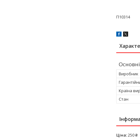
П10314
Характ
Основні
Виробник
Гарантійн
Країна ви
Стан
Інформа
Ціна:
250 ₴