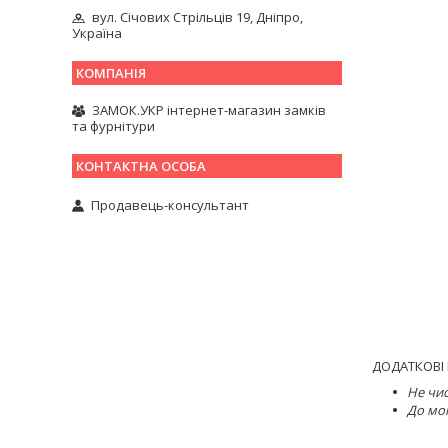
вул. Січових Стрільців 19, Дніпро,
Україна
ЗАМОК.УКР інтернет-магазин замків
та фурнітури
Продавець-консультант
ДОДАТКОВІ 
Не чис
До мон