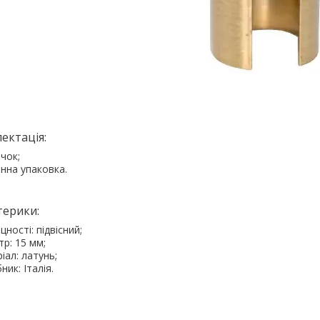
ектація:
чок;
нна упаковка.
ерики:
цності: підвісний;
тр: 15 мм;
іал: латунь;
ик: Італія.