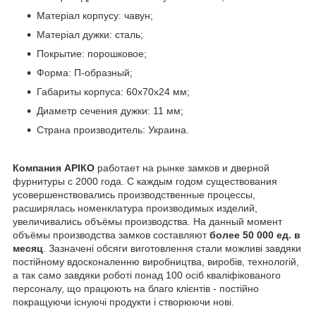
Матеріал корпусу: чавун;
Матеріал дужки: сталь;
Покрытие: порошковое;
Форма: П-образный;
Габариты корпуса: 60х70х24 мм;
Диаметр сечения дужки: 11 мм;
Страна производитель: Украина.
Компания АРІКО
работает на рынке замков и дверной
фурнитуры с 2000 года. С каждым годом существования
усовершенствовались производственные процессы,
расширялась номенклатура производимых изделий,
увеличивались объёмы производства. На данный момент
объёмы производства замков составляют
более 50 000 ед. в
месяц
. Зазначені обсяги виготовлення стали можливі завдяки
постійному вдосконаленню виробництва, виробів, технологій,
а так само завдяки роботі понад 100 осіб кваліфікованого
персоналу, що працюють на благо клієнтів - постійно
покращуючи існуючі продукти і створюючи нові.