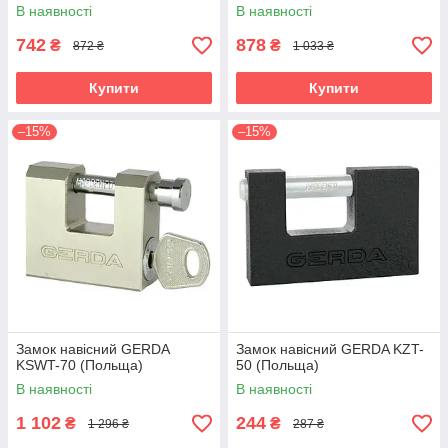
В наявності
В наявності
742
878
₴
₴
872 ₴
1 033 ₴
Купити
Купити
–15%
–15%
Замок навісний GERDA
Замок навісний GERDA KZT-
KSWT-70 (Польща)
50 (Польща)
В наявності
В наявності
1 102
244
₴
₴
1 296 ₴
287 ₴