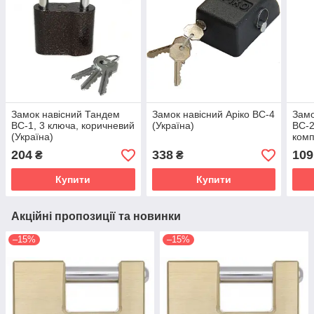
Замок навісний Тандем
Замок навісний Аріко ВС-4
Замо
ВС-1, 3 ключа, коричневий
(Україна)
ВС-2
(Україна)
комп
204
338
109
₴
₴
Купити
Купити
Акційні пропозиції та новинки
–15%
–15%