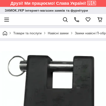
Друзі! Ми працюємо! Слава Україні! 🇺🇦
ЗАМОК.УКР інтернет-магазин замків та фурнітури
Товари та послуги
Навісні замки
Замки навісні П-обр