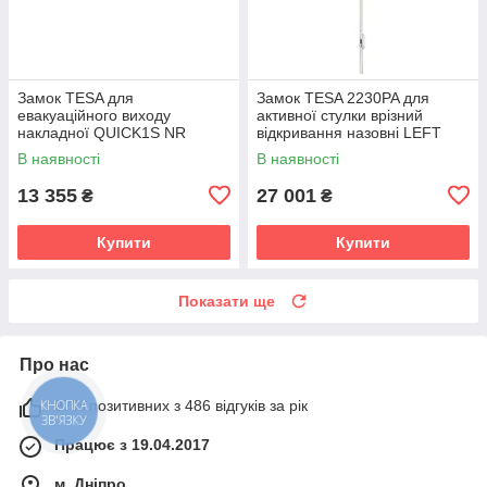
Замок TESA для
Замок TESA 2230PA для
евакуаційного виходу
активної стулки врізний
накладної QUICK1S NR
відкривання назовні LEFT
чорний / червоний (Іспанія)
рейковий (Іспанія)
В наявності
В наявності
13 355
27 001
₴
₴
Купити
Купити
Показати ще
Про нас
97% позитивних з 486 відгуків за рік
КНОПКА
ЗВ'ЯЗКУ
Працює з 19.04.2017
м. Дніпро