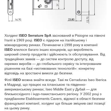
Холдинг
ISEO Serrature SpA
заснований в Pisiogne на півночі
Італії в 1969 році.
ISEO
є лідером на італійському і
міжнародному ринках. Починаючи з 1998 року в компанії
ISEO
влилося багато інших концернів, що виробляють
широкий спектр продуктів і здійснюють їх обслуговування. Від
традиційних замків — до систем контролю доступу, від
окремих виробів — до глобального сервісу та інтегрованим
рішенням на базі «мотивованих технологій»: конкретну
відповідь на зростаючі вимоги до безпеки.
Філії
ISEO
можна знайти всюди. Такі як Cerraduras Iseo Iberica
в Мадриді, що працює на іспанською та південно-
американському ринках; Iseo Middle East у Дубай — для
близькосхідного і індо-пакистанського регіону. У 2002 році з
придбанням Etablissements Cavers, відомої в області безпеки
французької компанії, холдинг ще більше зміцнив свої позиції
на цьому ринку.