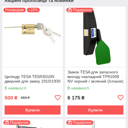
Акційні пропозиції та новинки
Розпродаж
–24%
Подарунок
Замок TESA для запасного
Циліндр TESA TE5R3010N
виходу накладний TP91008
дверний для замку 1910/1930
NV чорний / зелений (Іспанія)
В наявності
В наявності
500
6 175
₴
₴
660 ₴
Купити
Купити
Подарунок
Подарунок