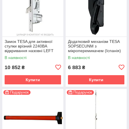
Замок TESA для активної
Додатковий механізм TESA
стулки врізний 2240BA
SOPSECUNM з
відкривання назовні LEFT
мікроперемикачем (Іспанія)
(Іспанія)
В наявності
В наявності
10 852
6 883
₴
₴
Купити
Купити
Подарунок
Подарунок