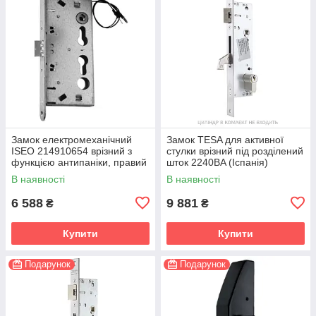
Замок електромеханічний
Замок TESA для активної
ISEO 214910654 врізний з
стулки врізний під розділений
функцією антипаніки, правий
шток 2240BA (Іспанія)
(Італія)
В наявності
В наявності
6 588
9 881
₴
₴
Купити
Купити
Подарунок
Подарунок