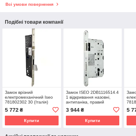
Всі умови повернення
Подібні товари компанії
Замок врізний
Замок ISEO 2DB1116514.4
Замо
електромеханічний Iseo
1 відкривання назовні,
елек
781802302 30 (Італія)
антипаніка, правий
7818
(Італія)
5 772
3 944
5 7
₴
₴
Купити
Купити