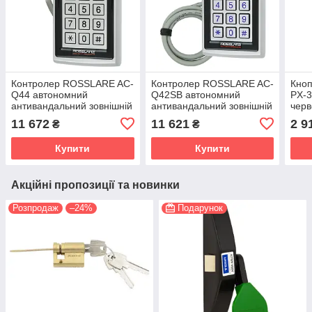
Контролер ROSSLARE AC-
Контролер ROSSLARE AC-
Кно
Q44 автономний
Q42SB автономний
PX-3
антивандальний зовнішній
антивандальний зовнішній
черв
код + картка (Ізраїль)
код + картка (Ізраїль)
11 672
11 621
2 9
₴
₴
Купити
Купити
Акційні пропозиції та новинки
Розпродаж
–24%
Подарунок