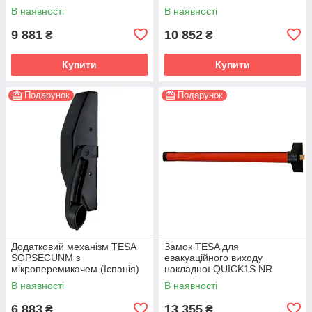
(Іспанія)
В наявності
В наявності
9 881
10 852
₴
₴
Купити
Купити
Подарунок
Подарунок
Додатковий механізм TESA
Замок TESA для
SOPSECUNM з
евакуаційного виходу
мікроперемикачем (Іспанія)
накладної QUICK1S NR
чорний / червоний (Іспанія)
В наявності
В наявності
6 883
13 355
₴
₴