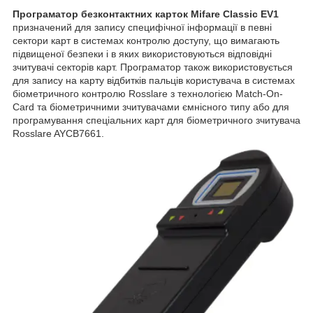
Програматор безконтактних карток Mifare Classic EV1
призначений для запису специфічної інформації в певні
сектори карт в системах контролю доступу, що вимагають
підвищеної безпеки і в яких використовуються відповідні
зчитувачі секторів карт. Програматор також використовується
для запису на карту відбитків пальців користувача в системах
біометричного контролю Rosslare з технологією Match-On-
Card та біометричними зчитувачами ємнісного типу або для
програмування спеціальних карт для біометричного зчитувача
Rosslare AYCB7661.