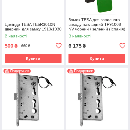
Замок TESA для запасного
Циліндр TESA TE5R3010N
виходу накладний TP91008
дверний для замку 1910/1930
NV чорний / зелений (Іспанія)
В наявності
В наявності
500
6 175
₴
₴
660 ₴
Купити
Купити
Подарунок
Подарунок