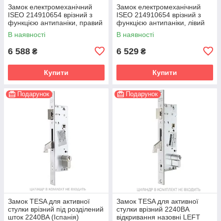
Замок електромеханічний
Замок електромеханічний
ISEO 214910654 врізний з
ISEO 214910654 врізний з
функцією антипаніки, правий
функцією антипаніки, лівий
(Італія)
(Італія)
В наявності
В наявності
6 588
6 529
₴
₴
Купити
Купити
Подарунок
Подарунок
Замок TESA для активної
Замок TESA для активної
стулки врізний під розділений
стулки врізний 2240BA
шток 2240BA (Іспанія)
відкривання назовні LEFT