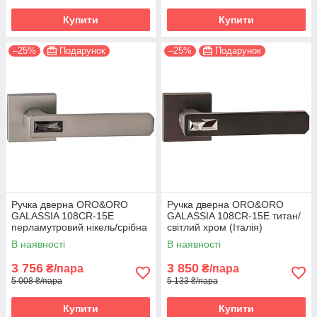
Купити
Купити
–25%
Подарунок
–25%
Подарунок
Ручка дверна ORO&ORO
Ручка дверна ORO&ORO
GALASSIA 108СR-15E
GALASSIA 108СR-15E титан/
перламутровий нікель/срібна
світлий хром (Італія)
ніч (Італія)
В наявності
В наявності
3 756
3 850
₴/пара
₴/пара
5 008 ₴/пара
5 133 ₴/пара
Купити
Купити