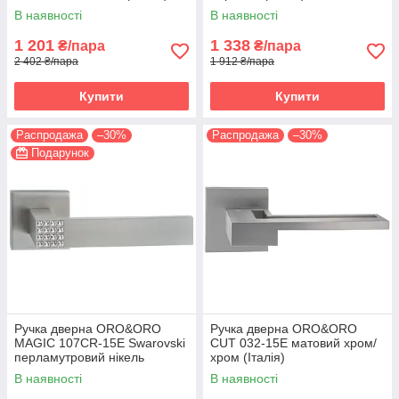
В наявності
В наявності
1 201
1 338
₴/пара
₴/пара
2 402 ₴/пара
1 912 ₴/пара
Купити
Купити
Распродажа
–30%
Распродажа
–30%
Подарунок
Ручка дверна ORO&ORO
Ручка дверна ORO&ORO
MAGIC 107СR-15E Swarovski
CUT 032-15E матовий хром/
перламутровий нікель
хром (Італія)
(Італія)
В наявності
В наявності