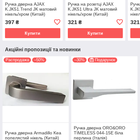
Ручка дверна AJAX
Ручка на розетці AJAX
Ручк
K.JK51.Trend JK матовий
K.JK51 Ultra JK матовий
K.JK
нікель/хром (Китай)
нікель/хром (Китай)
ніке
(Кит
397
321
321
₴
₴
Купити
Купити
Акційні пропозиції та новинки
Распродажа
–50%
–30%
Подарунок
Ручка дверна ORO&ORO
Ручка дверна Armadillo Kea
TIMELESS 044-15E біла
попелястий нікель (Китай)
перлина (Італія)