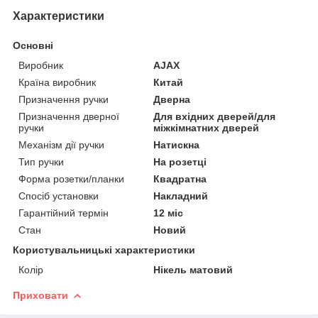
Характеристики
Основні
Виробник
AJAX
Країна виробник
Китай
Призначення ручки
Дверна
Призначення дверної
Для вхідних дверей/для
ручки
міжкімнатних дверей
Механізм дії ручки
Натискна
Тип ручки
На розетці
Форма розетки/планки
Квадратна
Спосіб установки
Накладний
Гарантійний термін
12 міс
Стан
Новий
Користувальницькі характеристики
Колір
Нікель матовий
Приховати