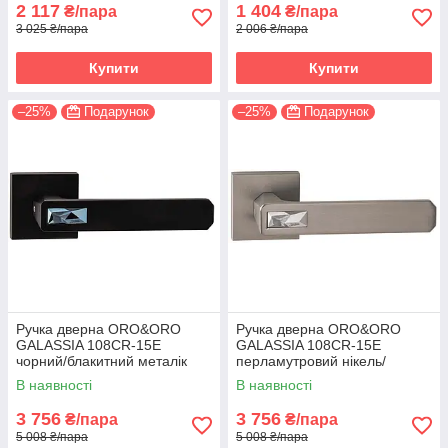
2 117
1 404
₴/пара
₴/пара
3 025 ₴/пара
2 006 ₴/пара
Купити
Купити
–25%
Подарунок
–25%
Подарунок
Ручка дверна ORO&ORO
Ручка дверна ORO&ORO
GALASSIA 108СR-15E
GALASSIA 108СR-15E
чорний/блакитний металік
перламутровий нікель/
(Італія)
світлий хром (Італія)
В наявності
В наявності
3 756
3 756
₴/пара
₴/пара
5 008 ₴/пара
5 008 ₴/пара