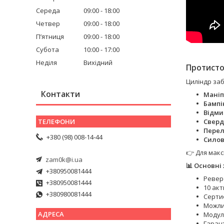
Середа
09:00
18:00
Четвер
09:00
18:00
Пʼятниця
09:00
18:00
Субота
10:00
17:00
Неділя
Вихідний
Протисто
Циліндр заб
Контакти
Маніп
Бампі
Відми
Сверд
Перел
+380 (98) 008-14-44
Силов
👉 Для мак
zam0k@i.ua
📊 Основні
+380950081444
Ревер
+380950081444
10 ак
+380980081444
Сертиф
Можли
Модуль
Гарант