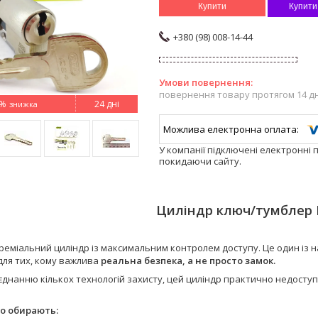
Купити
Купити
+380 (98) 008-14-44
повернення товару протягом 14 д
0%
24 дні
У компанії підключені електронні 
покидаючи сайту.
Циліндр ключ/тумблер 
преміальний циліндр із максимальним контролем доступу. Це один із 
для тих, кому важлива
реальна безпека, а не просто замок.
днанню кількох технологій захисту, цей циліндр практично недоступн
го обирають: