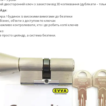
й двосторонній ключ з захистом від 3D-копіювання (дублікати – тіль
ійде:
ира / будинок із високими вимогами до безпеки
 бізнес, об’єкти з доступом по ключах
ажливо контролювати, хто і де робить копії ключів
ко:
е просто циліндр, а система безпеки.