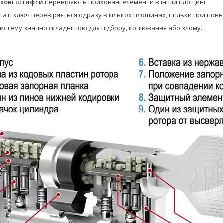
кові штифти
перевіряють приховані елементи в іншій площині
таті ключ перевіряється одразу в кількох площинах, і тільки при повн
истему значно складнішою для підбору, копіювання або злому.