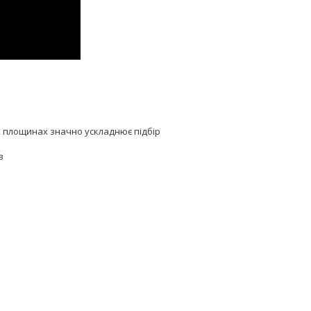
х площинах значно ускладнює підбір
в