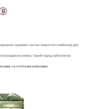
кануванню окремих частин секретної комбінації для
озповсюдженні немає. Такий підхід забезпечує
лючами та з п'ятьма ключами.