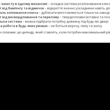
ні захисту в одному механізмі
– складна система розпізнавання клю
т від бампінгу та відмичок
– відкриття значно ускладнене навіть дл
оль копіювання ключа
– дублікати виготовляються тільки на заводі 
т від висвердлювання та перелому
– твердосплавні вставки та пос
ьна система
– можна підібрати потрібну довжину під будь-які двері
а робота в будь-яких умовах
– не боїться морозу, пилу та зносу
 словами: це циліндр, який ставлять, коли потрібен максимальний рі