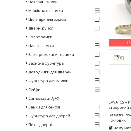
Накладні замки
Міжкімнатні замки
Циліндри для замків
Дверні ручки
Смарт замки
–1
Навісні замки
Електромеханічні замки
Захисна фурнітура
Доводчики для дверей
Фурнітура для замків
Сейфи
Сигналізації AJAX
EVVA ICS – 
Замки для сейфів
створений 
Завдяки поє
Фурнітура для дверей
і силових.
Петлі дверні
🔐 Чому йо