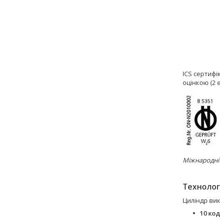
ICS сертифі
оцінкою (2 
Міжнародні с
Технологі
Циліндр ви
10 ко