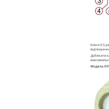
Ключі ICS р
відтворення
Дублікати к
максимальн
Модель EVV