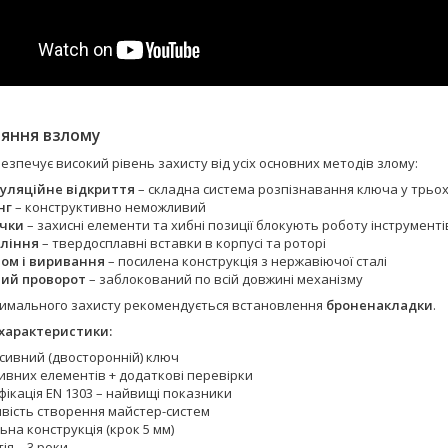
яння взлому
езпечує високий рівень захисту від усіх основних методів злому:
уляційне відкриття
– складна система розпізнавання ключа у трьо
нг
– конструктивно неможливий
чки
– захисні елементи та хибні позиції блокують роботу інструменті
ління
– твердосплавні вставки в корпусі та роторі
ом і виривання
– посилена конструкція з нержавіючої сталі
ий проворот
– заблокований по всій довжині механізму
симального захисту рекомендується встановлення
броненакладки
.
 характеристики:
сивний (двосторонній) ключ
тивних елементів + додаткові перевірки
ікація EN 1303 – найвищі показники
вість створення майстер-систем
на конструкція (крок 5 мм)
ія – 3 роки