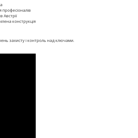
ча
я професіоналів
в Австрії
илена конструкція
вень захисту і контроль над ключами.