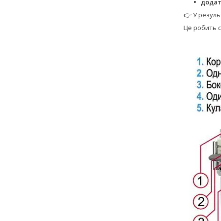
додат
👉 У резуль
Це робить с