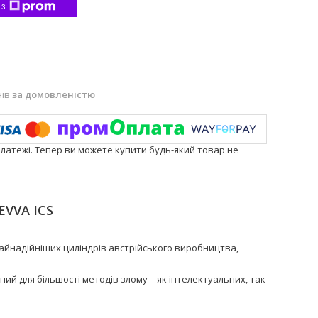
 з
нів
за домовленістю
платежі. Тепер ви можете купити будь-який товар не
EVVA ICS
найнадійніших циліндрів австрійського виробництва,
ий для більшості методів злому – як інтелектуальних, так