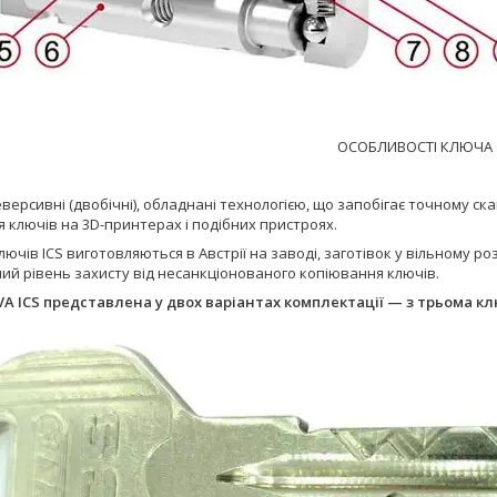
ОСОБЛИВОСТІ КЛЮЧА
еверсивні (двобічні), обладнані технологією, що запобігає точному с
 ключів на 3D-принтерах і подібних пристроях.
лючів ICS виготовляються в Австрії на заводі, заготівок у вільному р
ий рівень захисту від несанкціонованого копіювання ключів.
A ICS представлена у двох варіантах комплектації — з трьома к