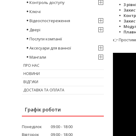
Контроль доступу
3 рів
Захис
Ключі
Контр
Відеоспостереження
Захис
Модул
Двері
Плавн
Послуги компанії
👉 Простими
Аксесуари для ванної
Мангали
ПРО НАС
НОВИНИ
ВІДГУКИ
ДОСТАВКА ТА ОПЛАТА
Графік роботи
Понеділок
09:00
18:00
Вівторок
09:00
18:00