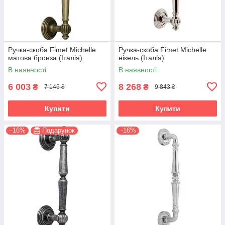
Ручка-скоба Fimet Michelle
Ручка-скоба Fimet Michelle
матова бронза (Італія)
нікель (Італія)
В наявності
В наявності
6 003
8 268
₴
₴
7 146 ₴
9 843 ₴
Купити
Купити
–16%
Подарунок
–16%