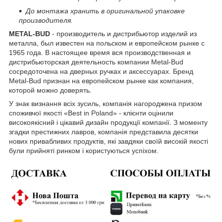
До монтажа хранить в оригинальной упаковке
производителя.
METAL-BUD
- производитель и дистрибьютор изделий из
металла, был известен на польском и европейском рынке с
1965 года. В настоящее время вся производственная и
дистрибьюторская деятельность компании Metal-Bud
сосредоточена на дверных ручках и аксессуарах. Бренд
Metal-Bud признан на европейском рынке как компания,
которой можно доверять.
У знак визнання всіх зусиль, компанія нагороджена призом
споживчої якості «Best in Poland» - клієнти оцінили
високоякісний і цікавий дизайн продукції компанії. З моменту
згадки престижних лавров, компанія представила десятки
нових привабливих продуктів, які завдяки своїй високій якості
були прийняті ринком і користуються успіхом.