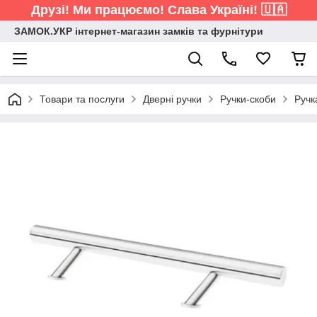
Друзі! Ми працюємо! Слава Україні! 🇺🇦
ЗАМОК.УКР інтернет-магазин замків та фурнітури
Товари та послуги
Дверні ручки
Ручки-скоби
Ручк