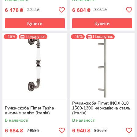
6 478
6 684
₴
₴
7 712 ₴
7 958 ₴
Купити
Купити
–16%
Подарунок
–16%
Подарунок
Ручка-скоба Fimet INOX 810
Ручка-скоба Fimet Tasha
1500-1300 нержавіюча сталь
античне залізо (Італія)
(Італія)
В наявності
В наявності
6 684
6 940
₴
₴
7 958 ₴
8 262 ₴