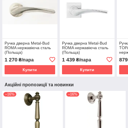
Ручка дверна Metal-Bud
Ручка дверна Metal-Bud
Ручк
ROMA нержавіюча сталь
ROMA нержавіюча сталь
TOP
(Польща)
(Польща)
нер
1 270
1 439
879
₴/пара
₴/пара
Купити
Купити
Акційні пропозиції та новинки
–16%
–16%