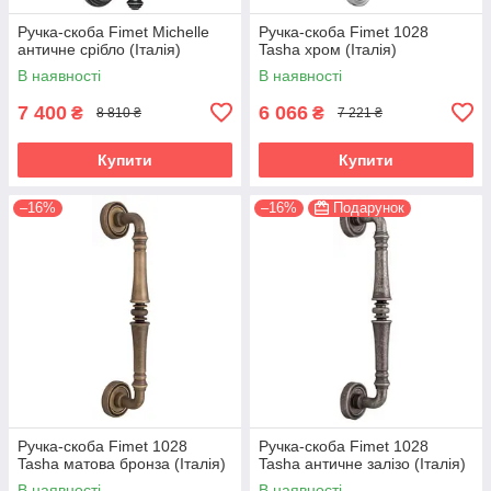
Ручка-скоба Fimet Michelle
Ручка-скоба Fimet 1028
античне срібло (Італія)
Tasha хром (Італія)
В наявності
В наявності
7 400
6 066
₴
₴
8 810 ₴
7 221 ₴
Купити
Купити
–16%
–16%
Подарунок
Ручка-скоба Fimet 1028
Ручка-скоба Fimet 1028
Tasha матова бронза (Італія)
Tasha античне залізо (Італія)
В наявності
В наявності