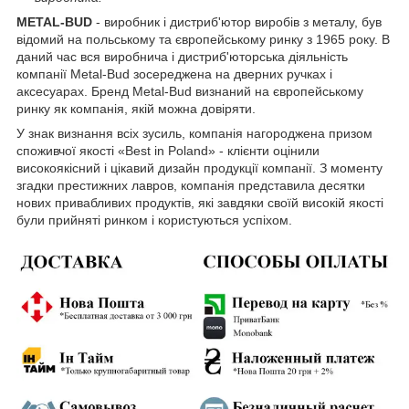
METAL-BUD
- виробник і дистриб'ютор виробів з металу, був
відомий на польському та європейському ринку з 1965 року. В
даний час вся виробнича і дистриб'юторська діяльність
компанії Metal-Bud зосереджена на дверних ручках і
аксесуарах. Бренд Metal-Bud визнаний на європейському
ринку як компанія, якій можна довіряти.
У знак визнання всіх зусиль, компанія нагороджена призом
споживчої якості «Best in Poland» - клієнти оцінили
високоякісний і цікавий дизайн продукції компанії. З моменту
згадки престижних лавров, компанія представила десятки
нових привабливих продуктів, які завдяки своїй високій якості
були прийняті ринком і користуються успіхом.