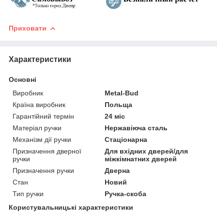
Приховати
Характеристики
Основні
Виробник
Metal-Bud
Країна виробник
Польща
Гарантійний термін
24 міс
Матеріал ручки
Нержавіюча сталь
Механізм дії ручки
Стаціонарна
Призначення дверної
Для вхідних дверей/для
ручки
міжкімнатних дверей
Призначення ручки
Дверна
Стан
Новий
Тип ручки
Ручка-скоба
Користувальницькі характеристики