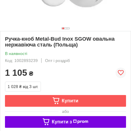
Ручка-кноб Metal-Bud Inox SGOW овальна
нержавіюча сталь (Польща)
В наявності
Код: 1002893239
Опт і роздріб
1 105
₴
1 028 ₴
від 3 шт.
Купити
або
Купити з