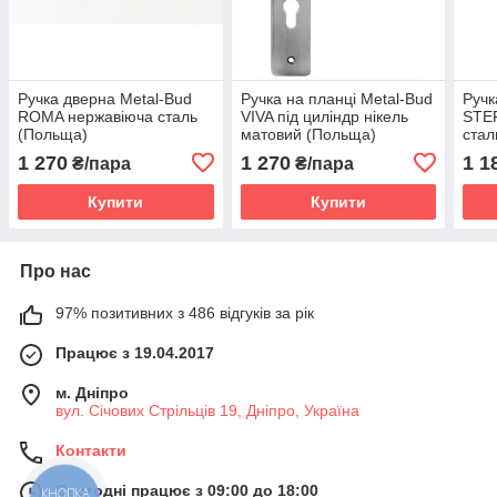
Ручка дверна Metal-Bud
Ручка на планці Metal-Bud
Ручк
ROMA нержавіюча сталь
VIVA під циліндр нікель
STE
(Польща)
матовий (Польща)
стал
1 270
1 270
1 1
₴/пара
₴/пара
Купити
Купити
Про нас
97% позитивних з 486 відгуків за рік
Працює з 19.04.2017
м. Дніпро
вул. Січових Стрільців 19, Дніпро, Україна
Контакти
Сьогодні працює з 09:00 до 18:00
КНОПКА