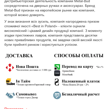
дистрибьюторская деятельность компании Metal-Bud
сосредоточена на дверных ручках и аксессуарах. Бренд
Metal-Bud признан на европейском рынке как компания,
которой можно доверять.
У знак визнання всіх зусиль, компанія нагороджена призом
споживчої якості «Best in Poland» - клієнти оцінили
високоякісний і цікавий дизайн продукції компанії. З моменту
згадки престижних лавров, компанія представила десятки
нових привабливих продуктів, які завдяки своїй високій якості
були прийняті ринком і користуються успіхом.
Приховати