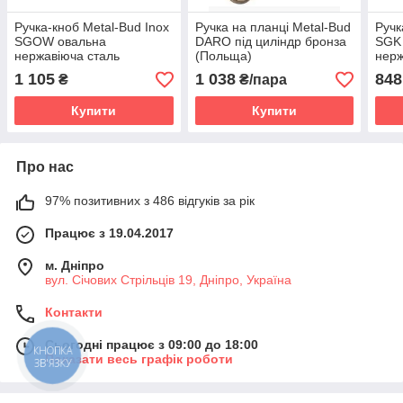
Ручка-кноб Metal-Bud Inox
Ручка на планці Metal-Bud
Ручк
SGOW овальна
DARO під циліндр бронза
SGK
нержавіюча сталь
(Польща)
нерж
(Польща)
(По
1 105
1 038
848
₴
₴/пара
Купити
Купити
Про нас
97% позитивних з 486 відгуків за рік
Працює з 19.04.2017
м. Дніпро
вул. Січових Стрільців 19, Дніпро, Україна
Контакти
Сьогодні працює з 09:00 до 18:00
КНОПКА
Показати весь графік роботи
ЗВ'ЯЗКУ