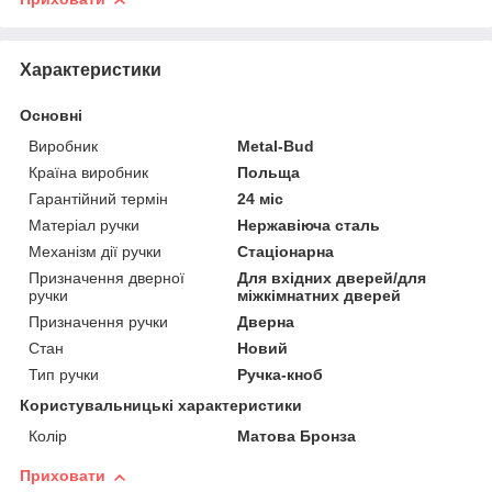
Характеристики
Основні
Виробник
Metal-Bud
Країна виробник
Польща
Гарантійний термін
24 міс
Матеріал ручки
Нержавіюча сталь
Механізм дії ручки
Стаціонарна
Призначення дверної
Для вхідних дверей/для
ручки
міжкімнатних дверей
Призначення ручки
Дверна
Стан
Новий
Тип ручки
Ручка-кноб
Користувальницькі характеристики
Колір
Матова Бронза
Приховати