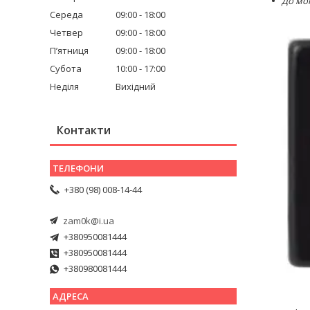
До мон
Середа
09:00
18:00
Четвер
09:00
18:00
Пʼятниця
09:00
18:00
Субота
10:00
17:00
Неділя
Вихідний
Контакти
+380 (98) 008-14-44
zam0k@i.ua
+380950081444
+380950081444
+380980081444