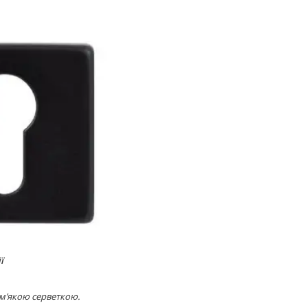
ї
 м’якою серветкою.