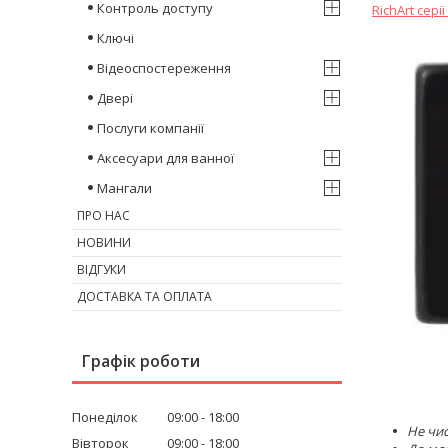
Контроль доступу
RichArt сері
Ключі
Відеоспостереження
Двері
Послуги компанії
Аксесуари для ванної
Мангали
ПРО НАС
НОВИНИ
ВІДГУКИ
ДОСТАВКА ТА ОПЛАТА
Графік роботи
Понеділок
09:00
18:00
Не чис
Вівторок
09:00
18:00