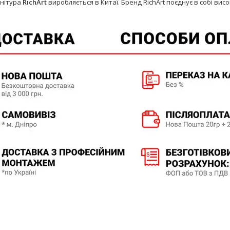
нітура
RichArt
виробляється в Китаї. Бренд RichArt поєднує в собі висо