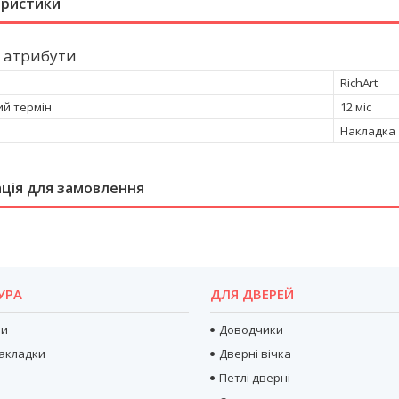
еристики
 атрибути
RichArt
ий термін
12 міс
Накладка
ція для замовлення
УРА
ДЛЯ ДВЕРЕЙ
ри
Доводчики
акладки
Дверні вічка
Петлі дверні