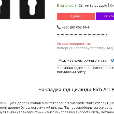
В наявності
Оптом і в роздріб
Ко
Купити
Купити
+380 (98) 008-14-44
повернення товару протягом 14 д
У компанії підключені електронні 
покидаючи сайту.
Накладка під циліндр Rich Art 
R78
– циліндрова накладка, виготовлена з високоякісного сплаву ЦА
аючи дверям більш естетичний вигляд. Під час виробництва викорис
луатаційні характеристики – високу корозійну зносостійкість, механічн