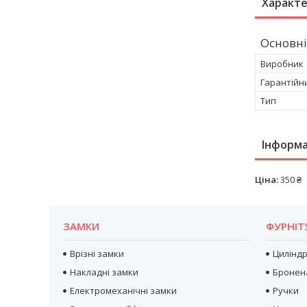
Характ
Основні
Виробник
Гарантійн
Тип
Інформа
Ціна:
350 ₴
ЗАМКИ
ФУРНІТ
Врізні замки
Цилінд
Накладні замки
Бронен
Електромеханічні замки
Ручки