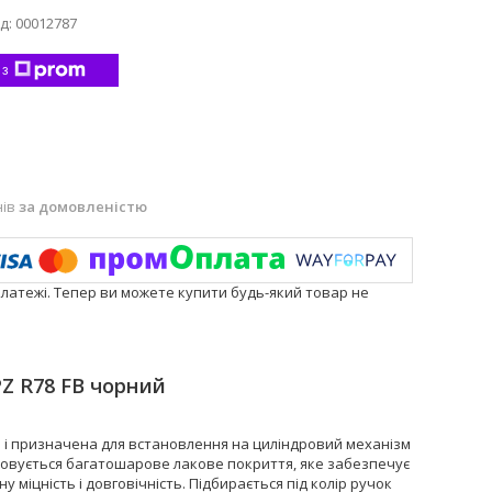
д:
00012787
 з
нів
за домовленістю
платежі. Тепер ви можете купити будь-який товар не
PZ R78 FB чорний
М і призначена для встановлення на циліндровий механізм
товується багатошарове лакове покриття, яке забезпечує
у міцність і довговічність. Підбирається під колір ручок