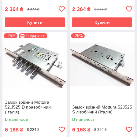
2 364
2 364
₴
₴
3 377 ₴
3 377 ₴
Купити
Купити
–25%
Подарунок
–25%
Замок врізний Mottura
52.J525 D правобічний
Замок врізний Mottura 52J525
(Італія)
S лівобічний (Італія)
В наявності
В наявності
6 168
6 168
₴
₴
8 224 ₴
8 224 ₴