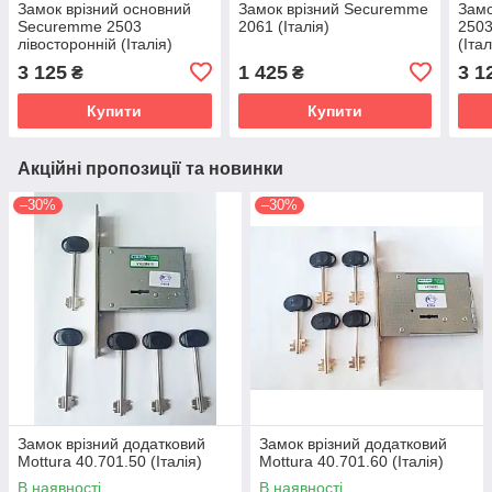
Замок врізний основний
Замок врізний Securemme
Замо
Securemme 2503
2061 (Італія)
2503
лівосторонній (Італія)
(Італ
3 125
1 425
3 1
₴
₴
Купити
Купити
Акційні пропозиції та новинки
–30%
–30%
Замок врізний додатковий
Замок врізний додатковий
Mottura 40.701.50 (Італія)
Mottura 40.701.60 (Італія)
В наявності
В наявності