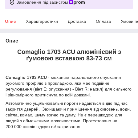
Замовлення під захистом
Опис
Характеристики
Доставка
Оплата
Умови п
Опис
Comaglio 1703 ACU алюмінієвий з
ґумовою вставкою 83-73 см
Comaglio 1703 ACU
- механізм паралельного опускання
рухомого профілю з прокладкою, яка має подвійне
регулювання (вінт Е: опускання) - Вінт R: нахил) для сильного
і рівномірного притиснута по всій довжині.
Автоматично ущільнювальні пороги надаються в дію під час
закриття дверей, Захищаючи приміщення від сквозень, води,
світла, комах, шуму вогню та диму. Не є перешкодою для
людей з обмеженими можливостями. Протестовано на
200 000 циклів відкриття/ закривання.