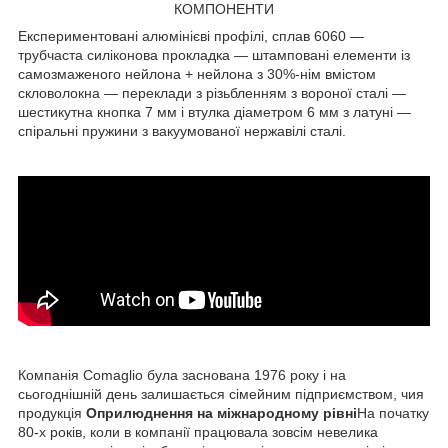
КОМПОНЕНТИ
Експериментовані алюмінієві профілі, сплав 6060 —
трубчаста силіконова прокладка — штамповані елементи із
самозмаженого нейлона + нейлона з 30%-нім вмістом
скловолокна — переклади з різьбленням з вороної сталі —
шестикутна кнопка 7 мм і втулка діаметром 6 мм з латуні —
спіральні пружини з вакуумованої нержавілі сталі.
Компанія Comaglio була заснована 1976 року і на
сьогоднішній день залишається сімейним підприємством, чия
продукція
Оприлюднення на міжнародному рівні
На початку
80-х років, коли в компанії працювала зовсім невелика