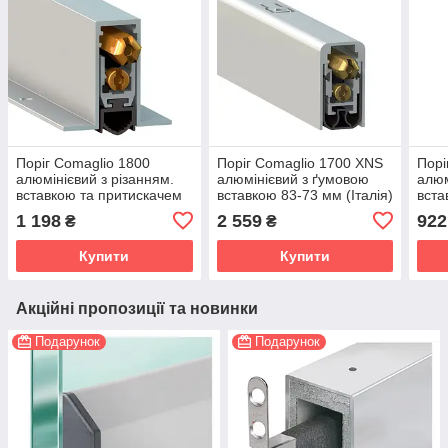
Поріг Comaglio 1800
Поріг Comaglio 1700 XNS
Порі
алюмінієвий з різанням.
алюмінієвий з ґумовою
алюм
вставкою та притискачем
вставкою 83-73 мм (Італія)
вста
із боку короба 83-73 мм
(Італ
1 198
2 559
922
₴
₴
(Італія)
Купити
Купити
Акційні пропозиції та новинки
Подарунок
Подарунок