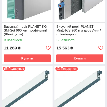
Висувний поріг PLANET KG-
Висувний поріг PLANET
SM-Set 960 мм профільний
MinE-F/S 960 мм дерев'яний
(Швейцарія)
(Швейцарія)
В наявності
В наявності
11 269
15 563
₴
₴
Купити
Купити
Подарунок
Подарунок