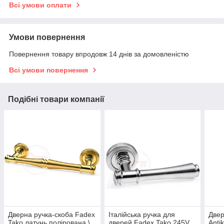
Всі умови оплати
Умови повернення
Повернення товару впродовж 14 днів за домовленістю
Всі умови повернення
Подібні товари компанії
Дверна ручка-скоба Fadex
Італійська ручка для
Двер
Tako латунь полірована \
дверей Fadex Tako 245V
Anti