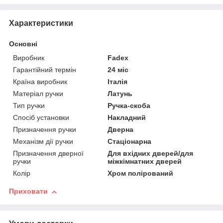
Характеристики
Основні
Виробник
Fadex
Гарантійний термін
24 міс
Країна виробник
Італія
Матеріал ручки
Латунь
Тип ручки
Ручка-скоба
Спосіб установки
Накладний
Призначення ручки
Дверна
Механізм дії ручки
Стаціонарна
Призначення дверної
Для вхідних дверей/для
ручки
міжкімнатних дверей
Колір
Хром полірований
Приховати