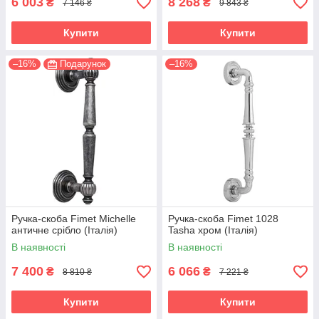
6 003
8 268
₴
₴
7 146 ₴
9 843 ₴
Купити
Купити
–16%
Подарунок
–16%
Ручка-скоба Fimet Michelle
Ручка-скоба Fimet 1028
античне срібло (Італія)
Tasha хром (Італія)
В наявності
В наявності
7 400
6 066
₴
₴
8 810 ₴
7 221 ₴
Купити
Купити