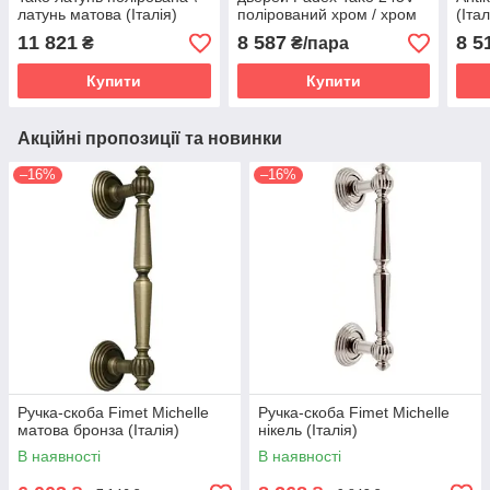
латунь матова (Італія)
полірований хром / хром
(Італ
матовий (Італія)
11 821
8 587
8 5
₴
₴/пара
Купити
Купити
Акційні пропозиції та новинки
–16%
–16%
Ручка-скоба Fimet Michelle
Ручка-скоба Fimet Michelle
матова бронза (Італія)
нікель (Італія)
В наявності
В наявності