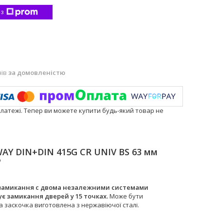
 з
нів
за домовленістю
платежі. Тепер ви можете купити будь-який товар не
Y DIN+DIN 415G CR UNIV BS 63 мм
P
 замикання c двома незалежними системами
є замикання дверей у 15 точках.
Може бути
на заскочка виготовлена з нержавіючої сталі.