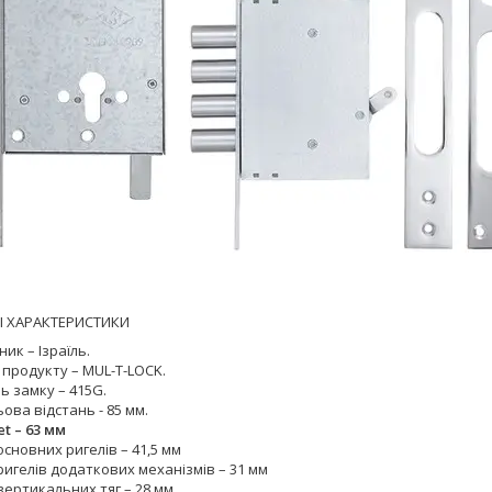
І ХАРАКТЕРИСТИКИ
ик – Ізраїль.
 продукту – MUL-T-LOCK.
ь замку – 415G.
ова відстань - 85 мм.
t – 63 мм
основних ригелів – 41,5 мм
ригелів додаткових механізмів – 31 мм
вертикальних тяг – 28 мм.