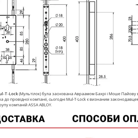
ul-T-Lock
(Мультілок) була заснована Авраамом Бахрі і Моше Пайову в
а до провідної компанії, сьогодні Mul-T-Lock є визнаним законодавцем
рупу компаній ASSA ABLOY.