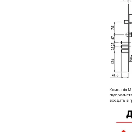
Компанія
M
підприємств
входить в г