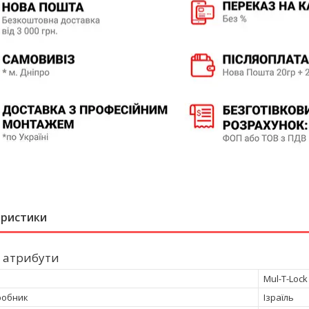
еристики
 атрибути
Mul-T-Lock
робник
Ізраїль