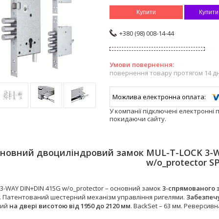
Купити
Купити
+380 (98) 008-14-44
повернення товару протягом 14 д
У компанії підключені електронні 
покидаючи сайту.
новний двоциліндровий замок MUL-T-LOCK 3-WA
w/o_protector S
3-WAY DIN+DIN 415G w/o_protector – основний замок
3-спрямованого
. Патентований шестерний механізм управління ригелями.
Забезпечу
ний
на двері висотою від 1950 до 2120 мм
. BackSet – 63 мм. Реверсив