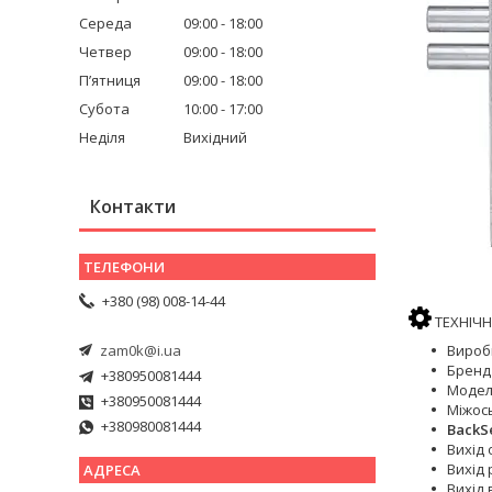
Середа
09:00
18:00
Четвер
09:00
18:00
Пʼятниця
09:00
18:00
Субота
10:00
17:00
Неділя
Вихідний
Контакти
+380 (98) 008-14-44
ТЕХНІЧН
Виробн
zam0k@i.ua
Бренд
+380950081444
Модел
+380950081444
Міжось
+380980081444
BackSe
Вихід 
Вихід 
Вихід 