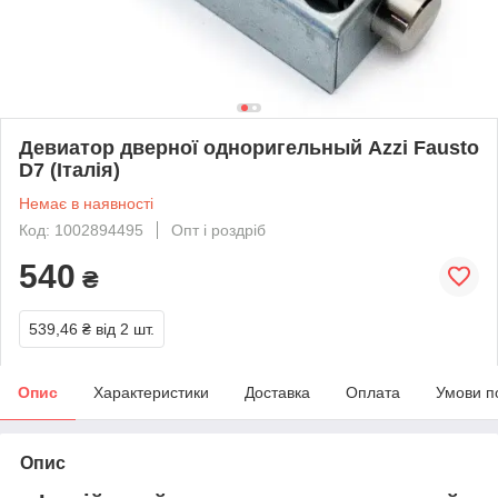
Девиатор дверної одноригельный Azzi Fausto
D7 (Італія)
Немає в наявності
Код: 1002894495
Опт і роздріб
540
₴
539,46 ₴
від 2 шт.
Опис
Характеристики
Доставка
Оплата
Умови п
Опис