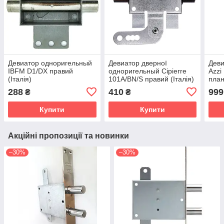
Девиатор одноригельный
Девиатор дверної
Деви
IBFM D1/DX правий
одноригельный Cipierre
Azzi
(Італія)
101A/BN/S правий (Італія)
план
288
410
999
₴
₴
Купити
Купити
Акційні пропозиції та новинки
–30%
–30%