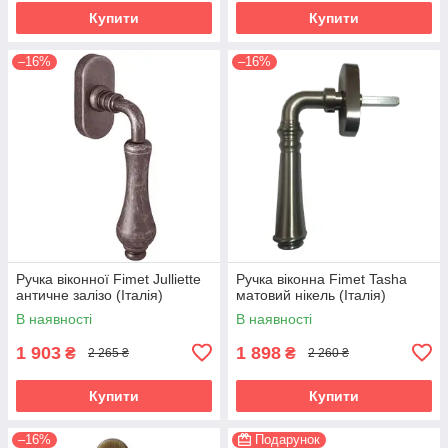
Купити
Купити
–16%
–16%
Ручка віконної Fimet Julliette
Ручка віконна Fimet Tasha
античне залізо (Італія)
матовий нікель (Італія)
В наявності
В наявності
1 903
1 898
₴
₴
2 265 ₴
2 260 ₴
Купити
Купити
–16%
Подарунок