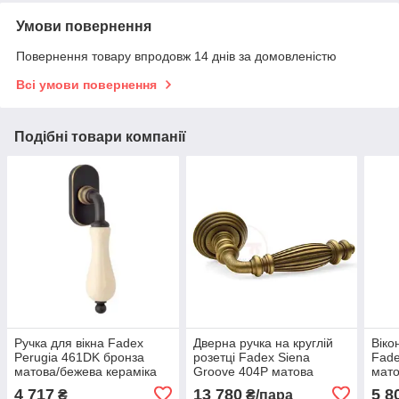
Умови повернення
Повернення товару впродовж 14 днів за домовленістю
Всі умови повернення
Подібні товари компанії
Ручка для вікна Fadex
Дверна ручка на круглій
Віко
Perugia 461DK бронза
розетці Fadex Siena
Fade
матова/бежева кераміка
Groove 404P матова
мато
(Італія)
бронза (Італія)
кера
4 717
13 780
5 8
₴
₴/пара