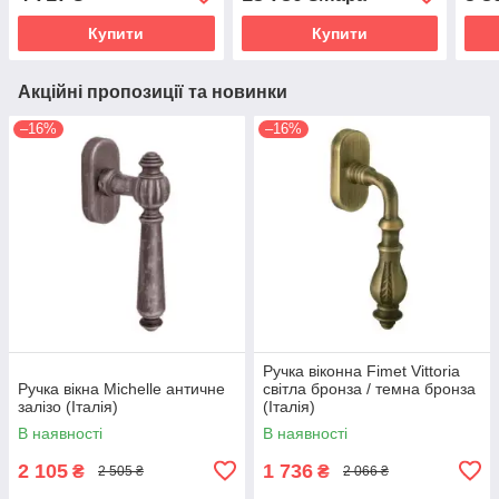
Купити
Купити
Акційні пропозиції та новинки
–16%
–16%
Ручка віконна Fimet Vittoria
Ручка вікна Michelle античне
світла бронза / темна бронза
залізо (Італія)
(Італія)
В наявності
В наявності
2 105
1 736
₴
₴
2 505 ₴
2 066 ₴