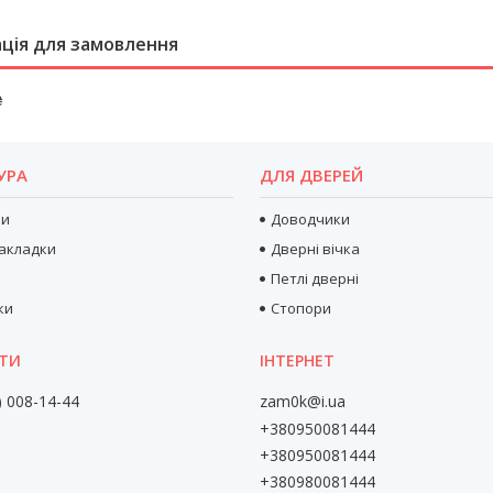
ція для замовлення
₴
УРА
ДЛЯ ДВЕРЕЙ
ри
Доводчики
акладки
Дверні вічка
Петлі дверні
ки
Стопори
) 008-14-44
zam0k@i.ua
+380950081444
+380950081444
+380980081444