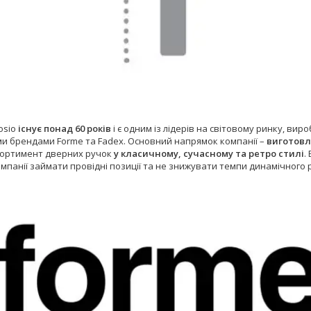
osio
існує понад 60 років
і є одним із лідерів на світовому ринку, вир
и брендами Forme та Fadex. Основний напрямок компанії –
виготовл
ортимент дверних ручок
у класичному, сучасному та ретро стилі
.
мпанії займати провідні позиції та не знижувати темпи динамічного 