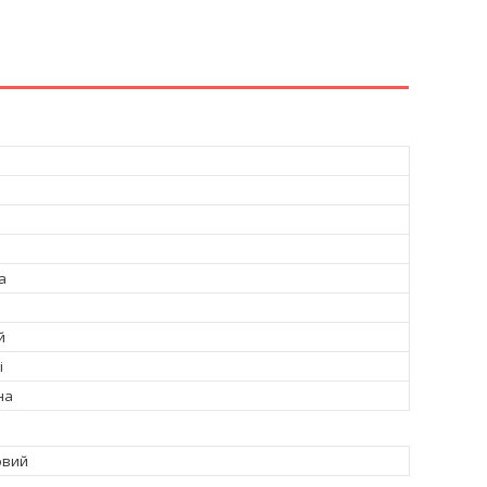
а
й
і
на
овий