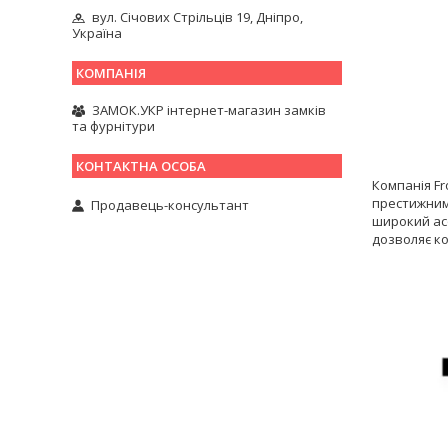
вул. Січових Стрільців 19, Дніпро,
Україна
ЗАМОК.УКР інтернет-магазин замків
та фурнітури
Компанія Fr
престижним
Продавець-консультант
широкий ас
дозволяє ко