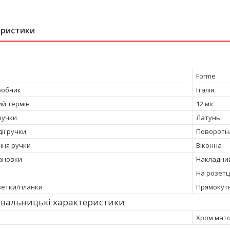
еристики
Forme
робник
Італія
ий термін
12 міс
ручки
Латунь
ії ручки
Поворотн
ня ручки
Віконна
тановки
Накладни
На розетц
етки/планки
Прямокут
увальницькі характеристики
Хром мат