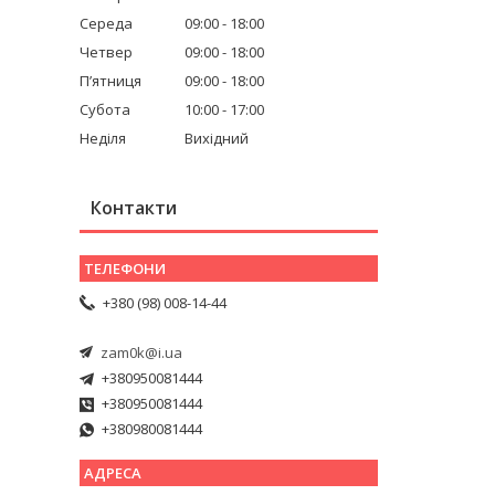
Середа
09:00
18:00
Четвер
09:00
18:00
Пʼятниця
09:00
18:00
Субота
10:00
17:00
Неділя
Вихідний
Контакти
+380 (98) 008-14-44
zam0k@i.ua
+380950081444
+380950081444
+380980081444