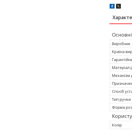
Характ
Основні
Виробник
Країна ви
Гарантійн
Матеріал 
Механізм д
Призначен
Спосіб ус
Тип ручки
Форма роз
Корист
Колір