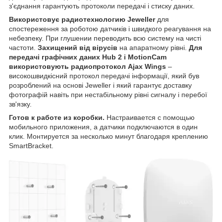
з'єднання гарантують протоколи передачі і стиску даних.
Використовує радиотехнологию Jeweller
для
спостереження за роботою датчиків і швидкого реагування на
небезпеку. При глушении переводить всю систему на чисті
частоти.
Захищений від вірусів
на апаратному рівні.
Для
передачі графічних даних Hub 2 і MotionCam
використовують радиопротокол Ajax Wings
–
високошвидкісний протокол передачі інформації, який був
розроблений на основі Jeweller і який гарантує доставку
фотографій навіть при нестабільному рівні сигналу і перебої
зв'язку.
Готов к работе из коробки.
Настраивается с помощью
мобильного приложения, а датчики подключаются в один
клик. Монтируется за несколько минут благодаря креплению
SmartBracket.