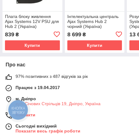
Плата блоку живлення
Інтелектуальна централь
Розу
Ajax Systems 12V PSU для
Ajax Systems Hub 2
Syst
Hub 2 (Україна)
чорний (Україна)
(Укр
839
8 699
13 
₴
₴
Купити
Купити
Про нас
97% позитивних з 487 відгуків за рік
Працює з 19.04.2017
м. Дніпро
вул. Січових Стрільців 19, Дніпро, Україна
КНОПКА
ЗВ'ЯЗКУ
Контакти
Сьогодні вихідний
Показати весь графік роботи