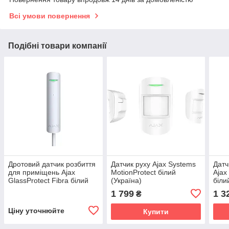
Всі умови повернення
Подібні товари компанії
Дротовий датчик розбиття
Датчик руху Ajax Systems
Датч
для приміщень Ajax
MotionProtect білий
Ajax
GlassProtect Fibra білий
(Україна)
біли
(Україна)
1 799
1 3
₴
Ціну уточнюйте
Купити